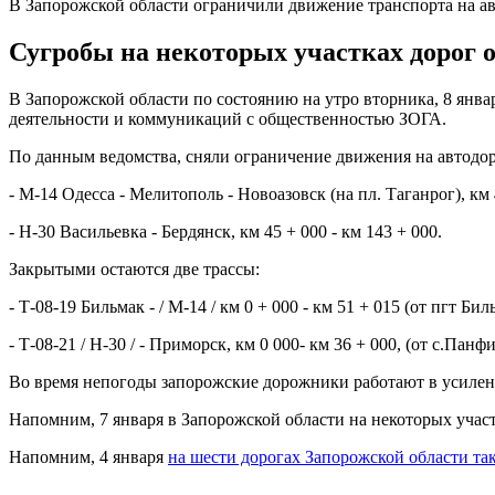
В Запорожской области ограничили движение транспорта на а
Сугробы на некоторых участках дорог о
В Запорожской области по состоянию на утро вторника, 8 янв
деятельности и коммуникаций с общественностью ЗОГА.
По данным ведомства, сняли ограничение движения на автодор
- М-14 Одесса - Мелитополь - Новоазовск (на пл. Таганрог), км 
- Н-30 Васильевка - Бердянск, км 45 + 000 - км 143 + 000.
Закрытыми остаются две трассы:
- Т-08-19 Бильмак - / М-14 / км 0 + 000 - км 51 + 015 (от пгт Бил
- Т-08-21 / Н-30 / - Приморск, км 0 000- км 36 + 000, (от с.Панф
Во время непогоды запорожские дорожники работают в усиле
Напомним, 7 января в Запорожской области на некоторых учас
Напомним, 4 января
на шести дорогах Запорожской области т