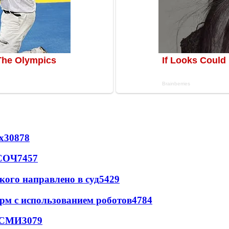
х
30878
 СОЧ
7457
кого направлено в суд
5429
рм с использованием роботов
4784
- СМИ
3079