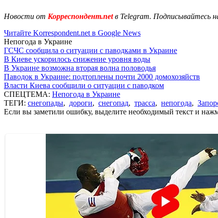
Новости от
Корреспондент.net
в Telegram. Подписывайтесь н
Читайте Korrespondent.net в Google News
Непогода в Украине
ГСЧС сообщила о ситуации с паводками в Украине
В Киеве ускорилось снижение уровня воды
В Украине возможна вторая волна половодья
Паводок в Украине: подтоплены почти 2000 домохозяйств
Власти Киева сообщили о ситуации с паводком
СПЕЦТЕМА:
Непогода в Украине
ТЕГИ:
снегопады
,
дороги
,
снегопад
,
трасса
,
непогода
,
Запор
Если вы заметили ошибку, выделите необходимый текст и нажми