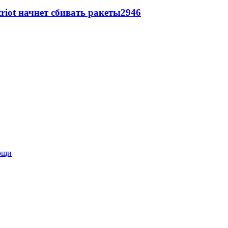
triot начнет сбивать ракеты
2946
мощи