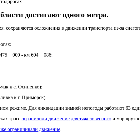
втодорогах
бласти достигают одного метра.
аря, сохраняются осложнения в движении транспорта из-за снег
огах:
475 + 000 - км 604 + 086;
ьмак к с. Осипенко);
иливка к г. Приморск).
нном режиме. Для ликвидации зимней непогоды работают 63 еди
тках трасс
ограничили движение для тяжеловесного
и маршрутно
акже ограничивали движение
.