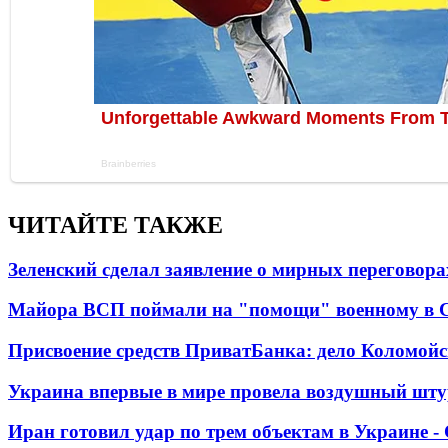
ЧИТАЙТЕ ТАКЖЕ
Зеленский сделал заявление о мирных переговора
Майора ВСП поймали на "помощи" военному в
Присвоение средств ПриватБанка: дело Коломойс
Украина впервые в мире провела воздушный шту
Иран готовил удар по трем объектам в Украине 