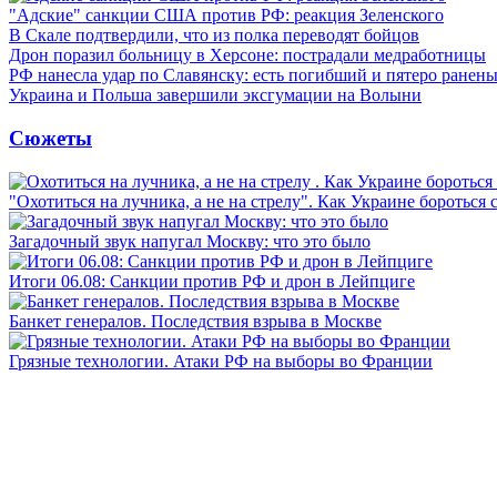
"Адские" санкции США против РФ: реакция Зеленского
В Скале подтвердили, что из полка переводят бойцов
Дрон поразил больницу в Херсоне: пострадали медработницы
РФ нанесла удар по Славянску: есть погибший и пятеро ранен
Украина и Польша завершили эксгумации на Волыни
Сюжеты
"Охотиться на лучника, а не на стрелу". Как Украине бороться 
Загадочный звук напугал Москву: что это было
Итоги 06.08: Санкции против РФ и дрон в Лейпциге
Банкет генералов. Последствия взрыва в Москве
Грязные технологии. Атаки РФ на выборы во Франции