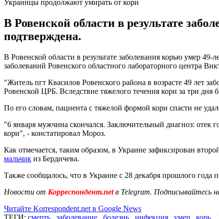
Украинцы продолжают умирать от кори
В Ровенской области в результате заб
подтверждена.
В Ровенской области в результате заболевания корью умер 4
заболеваний Ровенского областного лабораторного центра Викт
"Житель пгт Квасилов Ровенского района в возрасте 49 лет за
Ровенской ЦРБ. Вследствие тяжелого течения кори за три дня б
По его словам, пациента с тяжелой формой кори спасти не удал
"6 января мужчина скончался. Заключительный диагноз: отек 
кори", - констатировал Мороз.
Как отмечается, таким образом, в Украине зафиксирован второ
мальчик
из Бердичева.
Также сообщалось, что в Украине с 28 декабря прошлого года п
Новости от
Корреспондент.net
в Telegram. Подписывайтесь н
Читайте Korrespondent.net в Google News
ТЕГИ:
смерть
,
заболевание
,
болезнь
,
инфекция
,
умер
,
корь
,