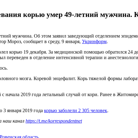
олевания корью умер 49-летний мужчина.
9-летний мужчина. Об этом заявил заведующий отделением эпид
ор Мороз, сообщает в среду, 9 января,
Укринформ
.
болел корью 19 декабря. За медицинской помощью обратился 24 
ыл переведен в отделение интенсивной терапии и анестезиологии
ось.
головного мозга. Коревой энцефалит. Корь тяжелой формы лабо
й с начала 2019 года летальный случай от кори. Ранее в Житоми
о 3 января 2019 года
корью заболели 2 305 человек
.
а наш канал
https://t.me/korrespondentnet
Ровенская область