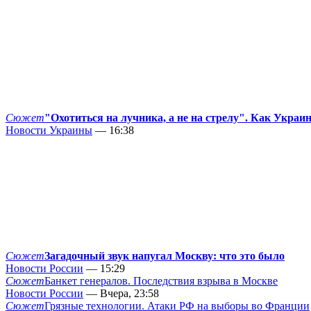
Сюжет
"Охотиться на лучника, а не на стрелу". Как Украи
Новости Украины
— 16:38
Сюжет
Загадочный звук напугал Москву: что это было
Новости России
— 15:29
Сюжет
Банкет генералов. Последствия взрыва в Москве
Новости России
— Вчера, 23:58
Сюжет
Грязные технологии. Атаки РФ на выборы во Франции