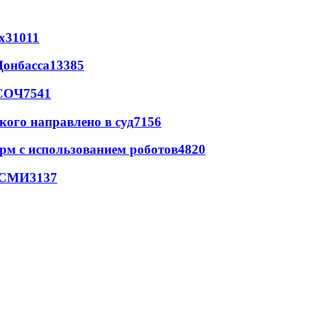
х
31011
Донбасса
13385
 СОЧ
7541
кого направлено в суд
7156
рм с использованием роботов
4820
- СМИ
3137