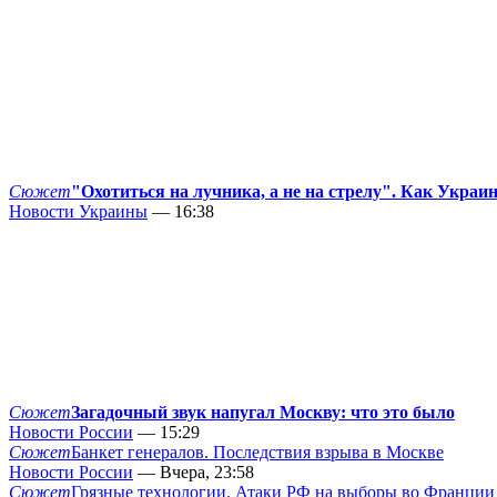
Сюжет
"Охотиться на лучника, а не на стрелу". Как Украи
Новости Украины
— 16:38
Сюжет
Загадочный звук напугал Москву: что это было
Новости России
— 15:29
Сюжет
Банкет генералов. Последствия взрыва в Москве
Новости России
— Вчера, 23:58
Сюжет
Грязные технологии. Атаки РФ на выборы во Франции