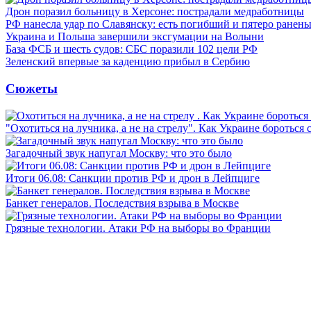
Дрон поразил больницу в Херсоне: пострадали медработницы
РФ нанесла удар по Славянску: есть погибший и пятеро ранен
Украина и Польша завершили эксгумации на Волыни
База ФСБ и шесть судов: СБС поразили 102 цели РФ
Зеленский впервые за каденцию прибыл в Сербию
Сюжеты
"Охотиться на лучника, а не на стрелу". Как Украине бороться 
Загадочный звук напугал Москву: что это было
Итоги 06.08: Санкции против РФ и дрон в Лейпциге
Банкет генералов. Последствия взрыва в Москве
Грязные технологии. Атаки РФ на выборы во Франции