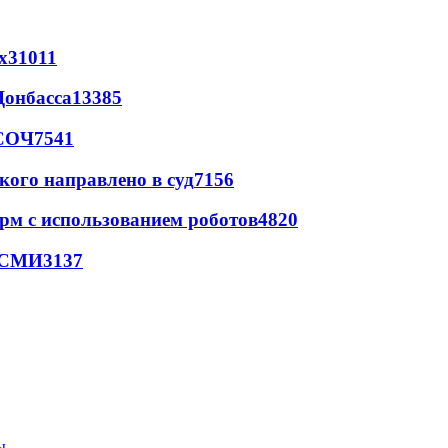
х
31011
Донбасса
13385
 СОЧ
7541
кого направлено в суд
7156
рм с использованием роботов
4820
- СМИ
3137