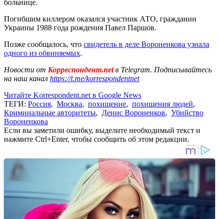
больнице.
Погибшим киллером оказался участник АТО, гражданин
Украины 1988 года рождения Павел Паршов.
Позже сообщалось, что
свидетель в деле Вороненкова узнала
одного из обвиняемых
.
Новости от
Корреспондент.net
в Telegram. Подписывайтесь
на наш канал
https://t.me/korrespondentnet
Читайте Korrespondent.net в Google News
ТЕГИ:
Россия
,
Москва
,
похищение
,
похищения людей
,
Криминальные авторитеты
,
Денис Вороненков
,
Убийство
Вороненкова
Если вы заметили ошибку, выделите необходимый текст и
нажмите Ctrl+Enter, чтобы сообщить об этом редакции.