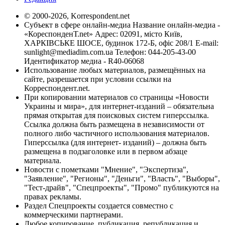
© 2000-2026, Korrespondent.net
Субъект в сфере онлайн-медиа Название онлайн-медиа -
«КореспонденТ.net» Адрес: 02091, місто Київ,
ХАРКІВСЬКЕ ШОСЕ, будинок 172-Б, офіс 208/1 E-mail:
sunlight@mediadim.com.ua
Телефон: 044-205-43-00
Идентификатор медиа - R40-06068
Использование любых материалов, размещённых на
сайте, разрешается при условии ссылки на
Корреспондент.net.
При копировании материалов со страницы «Новости
Украины и мира», для интернет-изданий – обязательна
прямая открытая для поисковых систем гиперссылка.
Ссылка должна быть размещена в независимости от
полного либо частичного использования материалов.
Гиперссылка (для интернет- изданий) – должна быть
размещена в подзаголовке или в первом абзаце
материала.
Новости с пометками "Мнение", "Экспертиза",
"Заявление", "Регионы", "Деньги", "Власть", "Выборы",
"Тест-драйв", "Спецпроекты", "Промо" публикуются на
правах рекламы.
Раздел Спецпроекты создается совместно с
коммерческими партнерами.
Любое копирование, публикация, републикация и