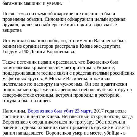
багажник машины и увезли.
После этого на съемной квартире похищенного были
проведены обыски. Силовики обнаружили целый арсенал
оружия, включая снайперские винтовки и взрывчатые
вещества
Источники издания сообщают, что именно Василенко был
одним из организаторов расстрела в Киеве экс-депутата
Госдумы РФ Дениса Вороненкова.
Также источник издания рассказал, что Василенко был
влиятельным криминальным авторитетом в Украине,
поддерживавшим тесные связи с представителями российских
мафиозных кругов. В Москве Василенко проживал
нелегально по паспорту на чужое имя. Он вел практически
подпольный образ жизни: арендовал небольшую квартиру на
северо-востоке столицы, встречи проводил в ресторане,
откуда и был похищен.
Напомним,
Вороненков был убит 23 марта
2017 года возле
гостиницы в центре Киева. Неизвестный открыл огонь, когда
Вороненков с охранником шел по тротуару. Оба получили
ранения, однако охранник смог применить оружие в ответ и
ранил нападавшего. Вороненков умер на месте, убийца - в