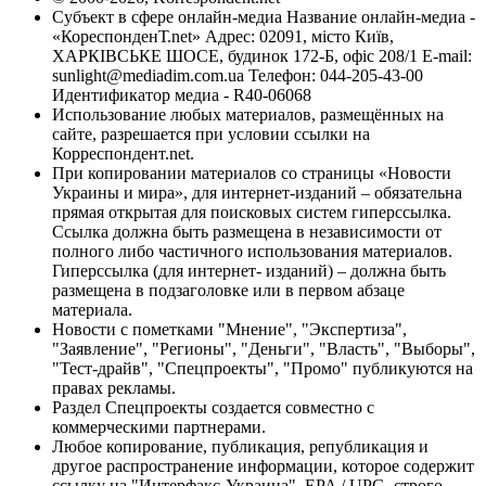
Субъект в сфере онлайн-медиа Название онлайн-медиа -
«КореспонденТ.net» Адрес: 02091, місто Київ,
ХАРКІВСЬКЕ ШОСЕ, будинок 172-Б, офіс 208/1 E-mail:
sunlight@mediadim.com.ua
Телефон: 044-205-43-00
Идентификатор медиа - R40-06068
Использование любых материалов, размещённых на
сайте, разрешается при условии ссылки на
Корреспондент.net.
При копировании материалов со страницы «Новости
Украины и мира», для интернет-изданий – обязательна
прямая открытая для поисковых систем гиперссылка.
Ссылка должна быть размещена в независимости от
полного либо частичного использования материалов.
Гиперссылка (для интернет- изданий) – должна быть
размещена в подзаголовке или в первом абзаце
материала.
Новости с пометками "Мнение", "Экспертиза",
"Заявление", "Регионы", "Деньги", "Власть", "Выборы",
"Тест-драйв", "Спецпроекты", "Промо" публикуются на
правах рекламы.
Раздел Спецпроекты создается совместно с
коммерческими партнерами.
Любое копирование, публикация, републикация и
другое распространение информации, которое содержит
ссылку на "Интерфакс-Украина", EPA / UPG, строго