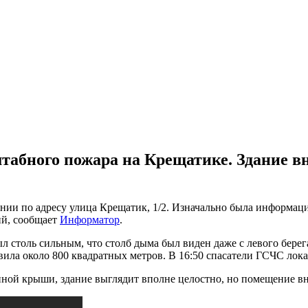
абного пожара на Крещатике. Здание вн
и по адресу улица Крещатик, 1/2. Изначально была информация 
ий, сообщает
Информатор
.
был столь сильным, что столб дыма был виден даже с левого бере
авила около 800 квадратных метров. В 16:50 спасатели ГСЧС ло
нной крыши, здание выглядит вполне целостно, но помещение в