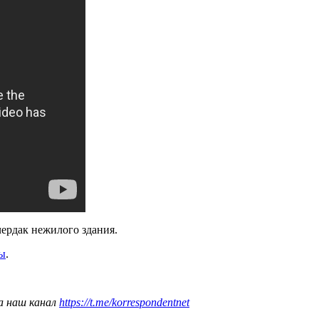
 чердак нежилого здания.
ры
.
а наш канал
https://t.me/korrespondentnet