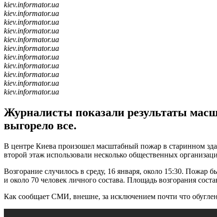
kiev.informator.ua
kiev.informator.ua
kiev.informator.ua
kiev.informator.ua
kiev.informator.ua
kiev.informator.ua
kiev.informator.ua
kiev.informator.ua
kiev.informator.ua
kiev.informator.ua
kiev.informator.ua
Журналисты показали результаты масшт
выгорело все.
В центре Киева произошел масштабный пожар в старинном здани
второй этаж использовали несколько общественных организац
Возгорание случилось в среду, 16 января, около 15:30. Пожар 
и около 70 человек личного состава. Площадь возгорания сост
Как сообщает СМИ, внешне, за исключением почти что обугле