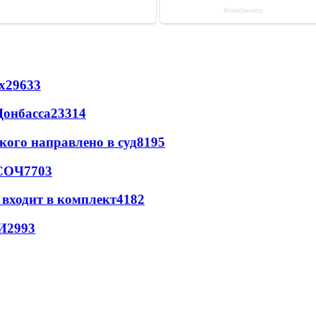
х
29633
Донбасса
23314
кого направлено в суд
8195
 СОЧ
7703
 входит в комплект
4182
И
2993