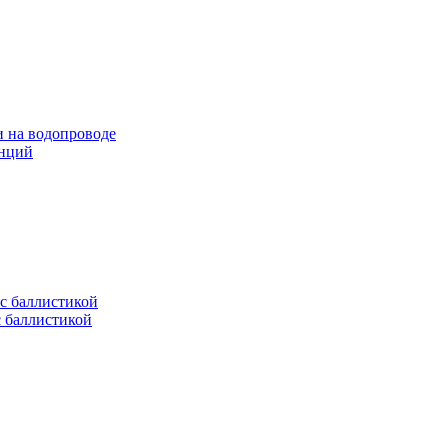
и на водопроводе
анций
с баллистикой