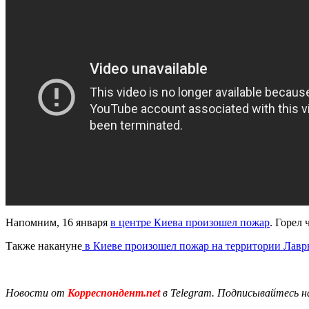
Напомним, 16 января
в центре Киева произошел пожар
. Горел
Также накануне
в Киеве произошел пожар на территории Лав
Новости от
Корреспондент.net
в Telegram. Подписывайтесь н