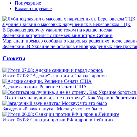
Популярные
Комментируемые
Лубинец заявил о массовых нарушениях в Береговском ТЦК
В Броварах девочку ударило током на крыше поезда
Зеленский встретился с премьер-министром Сербии
Марганец: премьер сообщил о кадровых решениях после авари
Зеленский: В Украине не осталось неповрежденных электрост
Сюжеты
Итоги 07.08: "Адские" санкции и "парад" дронов
Адские санкции. Решение Сената США
"Охотиться на лучника, а не на стрелу". Как Украине бороться 
Загадочный звук напугал Москву: что это было
Итоги 06.08: Санкции против РФ и дрон в Лейпциге