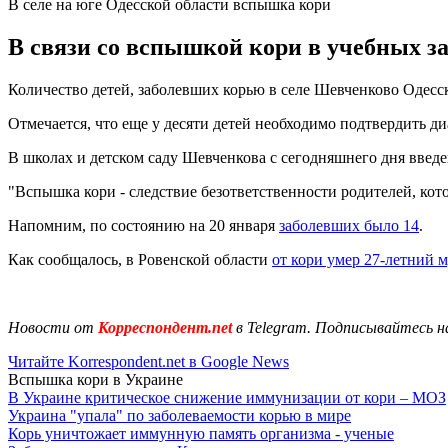
В селе на юге Одесской области вспышка кори
В связи со вспышкой кори в учебных за
Количество детей, заболевших корью в селе Шевченково Одесс
Отмечается, что еще у десяти детей необходимо подтвердить ди
В школах и детском саду Шевченкова с сегодняшнего дня введе
"Вспышка кори - следствие безответственности родителей, ко
Напомним, по состоянию на 20 января
заболевших было 14
.
Как сообщалось, в Ровенской области
от кори умер 27-летний 
Новости от
Корреспондент.net
в Telegram. Подписывайтесь н
Читайте Korrespondent.net в Google News
Вспышка кори в Украине
В Украине критическое снижение иммунизации от кори – МОЗ
Украина "упала" по заболеваемости корью в мире
Корь уничтожает иммунную память организма - ученые