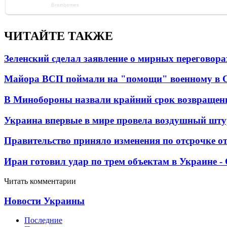
ЧИТАЙТЕ ТАКЖЕ
Зеленский сделал заявление о мирных переговора
Майора ВСП поймали на "помощи" военному в
В Минобороны назвали крайний срок возвращен
Украина впервые в мире провела воздушный шту
Правительство приняло изменения по отсрочке о
Иран готовил удар по трем объектам в Украине 
Читать комментарии
Новости Украины
Последние