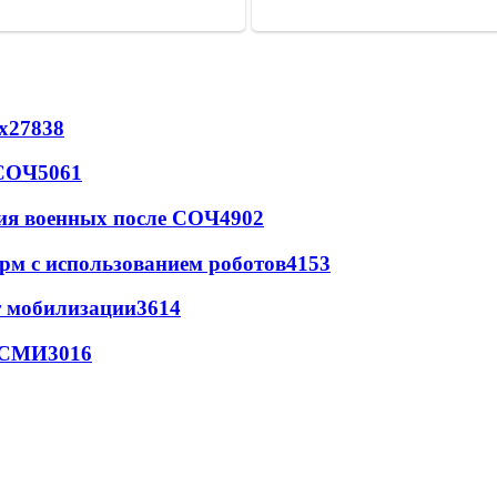
х
27838
 СОЧ
5061
ия военных после СОЧ
4902
рм с использованием роботов
4153
т мобилизации
3614
- СМИ
3016