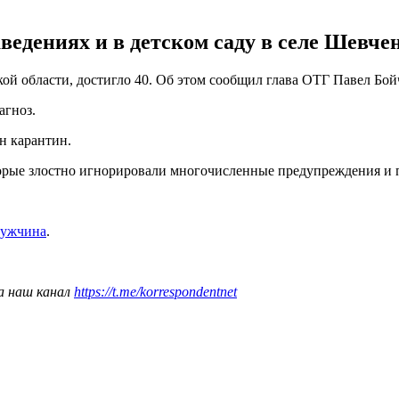
ведениях и в детском саду в селе Шевче
кой области, достигло 40. Об этом сообщил глава ОТГ Павел Бо
агноз.
н карантин.
торые злостно игнорировали многочисленные предупреждения и 
мужчина
.
а наш канал
https://t.me/korrespondentnet