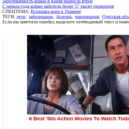
Заболеваемость корью в Киеве выросла втрое
С начала года корью заболели более 57 тысяч украинцев
СПЕЦТЕМА:
Вспышка кори в Украине
ТЕГИ:
дети
,
заболевание
,
болезнь
,
вакцинация
,
Одесская обл
Если вы заметили ошибку, выделите необходимый текст и нажми