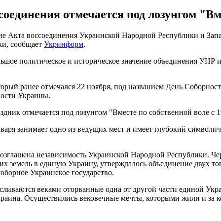
оединения отмечается под лозунгом "Вме
ение Акта воссоединения Украинской Народной Республики и Зап
ки, сообщает
Укринформ
.
льшое политическое и историческое значение объединения УНР и
орый ранее отмечался 22 ноября, под названием День Соборност
ности Украины.
здник отмечается под лозунгом "Вместе по собственной воле с 1
варя занимает одно из ведущих мест и имеет глубокий символи
озглашена независимость Украинской Народной Республики. Чере
х земель в единую Украину, утверждалось объединение двух то
оборное Украинское государство.
сливаются веками оторванные одна от другой части единой Укр
краина. Осуществились вековечные мечты, которыми жили и за 