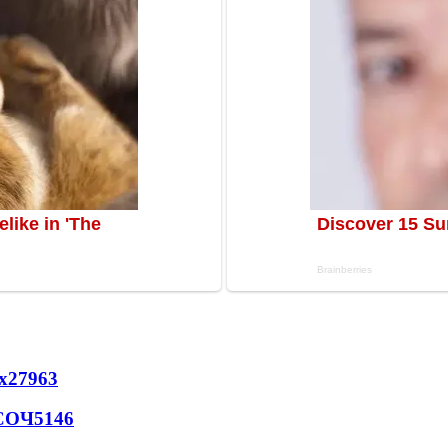
х
27963
 СОЧ
5146