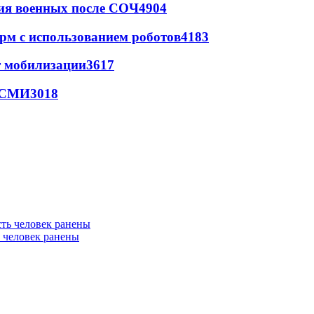
ия военных после СОЧ
4904
рм с использованием роботов
4183
т мобилизации
3617
- СМИ
3018
ь человек ранены