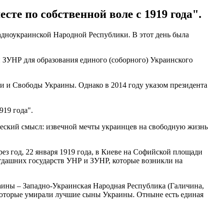
сте по собственной воле с 1919 года".
адноукраинской Народной Республики. В этот день была
 ЗУНР для образования единого (соборного) Украинского
и и Свободы Украины. Однако в 2014 году указом президента
919 года".
ческий смысл: извечной мечты украинцев на свободную жизнь
з год, 22 января 1919 года, в Киеве на Софийской площади
гдашних государств УНР и ЗУНР, которые возникли на
аины – Западно-Украинская Народная Республика (Галичина,
которые умирали лучшие сыны Украины. Отныне есть единая