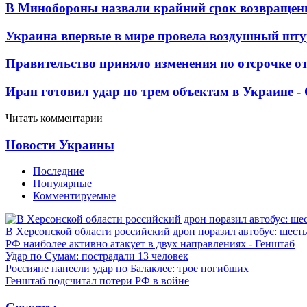
В Минобороны назвали крайний срок возвращен
Украина впервые в мире провела воздушный шту
Правительство приняло изменения по отсрочке о
Иран готовил удар по трем объектам в Украине 
Читать комментарии
Новости Украины
Последние
Популярные
Комментируемые
В Херсонской области российский дрон поразил автобус: шест
РФ наиболее активно атакует в двух направлениях - Генштаб
Удар по Сумам: пострадали 13 человек
Россияне нанесли удар по Балаклее: трое погибших
Генштаб подсчитал потери РФ в войне