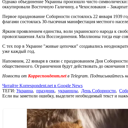
Однако объединение Украины произошло чисто символически: у
оккупировали Восточную Галичину, а Чехословакия – Закарпат
Первое празднование Соборности состоялось 22 января 1939 го
флагами состоялась 30-тысячная манифестация местного населе
Ярким проявлением единства, воли украинского народа к свобо
провозглашения Акта Воссоединения. Миллионы тогда еще сове
С тех пор в Украине "живые цепочки" создавались неоднократн
уже каждый год.
Напомним, 22 января в связи с празднованием Дня Соборност
общественного. Ограничения будут действовать до окончания
Новости от
Корреспондент.net
в Telegram. Подписывайтесь н
Читайте Korrespondent.net в Google News
ТЕГИ:
Украина
,
праздник
,
украинцы
,
День Соборности
,
Соб
Если вы заметили ошибку, выделите необходимый текст и нажми