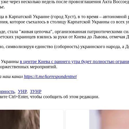
же через несколько недель после провозглашения Акта Воссоед
ье.
да в Карпатской Украине (город Хуст), в то время – автономной
ния, которое съехалось в столицу Карпатской Украины со всех у
де, стала "живая цепочка", организованная патриотическими си
тских украинцев взялись за руки от Киева до Львова, отмечая 
о, символизируя единство (соборность) украинского народа, а Д
и Украины
в центре Киева с раннего утра будет полностью огра
 торжественных мероприятий.
а наш канал
https://t.me/korrespondentnet
орность
,
УНР
,
ЗУНР
те Ctrl+Enter, чтобы сообщить об этом редакции.