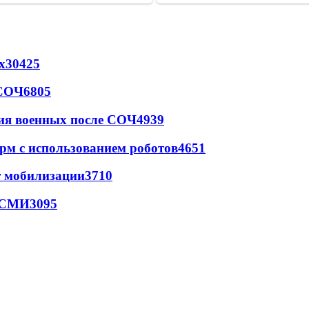
х
30425
 СОЧ
6805
ия военных после СОЧ
4939
рм с использованием роботов
4651
т мобилизации
3710
- СМИ
3095