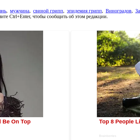
знь
,
мужчина
,
свиной грипп
,
эпидемия грипп
,
Виноградов
,
За
те Ctrl+Enter, чтобы сообщить об этом редакции.