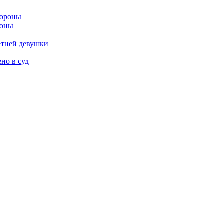
роны
етней девушки
но в суд