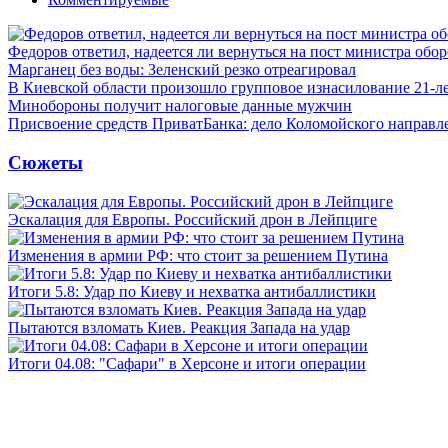
Федоров ответил, надеется ли вернуться на пост министра обо
Марганец без воды: Зеленский резко отреагировал
В Киевской области произошло групповое изнасилование 21-л
Минобороны получит налоговые данные мужчин
Присвоение средств ПриватБанка: дело Коломойского направле
Сюжеты
Эскалация для Европы. Российский дрон в Лейпциге
Изменения в армии РФ: что стоит за решением Путина
Итоги 5.8: Удар по Киеву и нехватка антибаллистики
Пытаются взломать Киев. Реакция Запада на удар
Итоги 04.08: "Сафари" в Херсоне и итоги операции