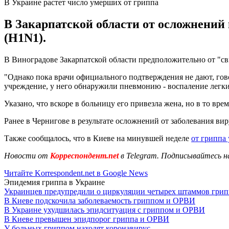
В Украине растет число умерших от гриппа
В Закарпатской области от осложнений 
(H1N1).
В Виноградове Закарпатской области предположительно от "сви
"Однако пока врачи официального подтверждения не дают, гово
учреждение, у него обнаружили пневмонию - воспаление легких
Указано, что вскоре в больницу его привезла жена, но в то в
Ранее в Чернигове в результате осложнений от заболевания ви
Также сообщалось, что в Киеве на минувшей неделе
от гриппа
Новости от
Корреспондент.net
в Telegram. Подписывайтесь н
Читайте Korrespondent.net в Google News
Эпидемия гриппа в Украине
Украинцев предупредили о циркуляции четырех штаммов грип
В Киеве подскочила заболеваемость гриппом и ОРВИ
В Украине ухудшилась эпидситуация с гриппом и ОРВИ
В Киеве превышен эпидпорог гриппа и ОРВИ
У больных гриппом находят коронавирус