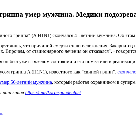
гриппа умер мужчина. Медики подозреваю
ного гриппа" (A H1N1) скончался 41-летний мужчина. Об этом в
рят лишь, что причиной смерти стали осложнения. Закарпатец в
. Впрочем, от стационарного лечения он отказался", - говоритс
ремя он был уже в тяжелом состоянии и его поместили в реанима
русом гриппа A (H1N1), известного как "свиной грипп",
скончал
 умер 56-летний мужчина
, который работал охранником в суперм
а наш канал
https://t.me/korrespondentnet
па