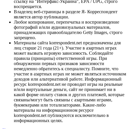
ссылку на "Интерфакс-Украина", EPA / UPG, строго
воспрещается.
Владелец веб-страницы в разделе Я- Корреспондент
является автор публикации.
Любое копирование, перепечатка и воспроизведение
фотографий и/или аудиовизуальных материалов,
принадлежащих правообладателю Getty Images, строго
запрещено.
Материалы сайта korrespondent.net предназначены для
лиц старше 21 года (21+). Участие в азартных играх
может вызвать игровую зависимость. Соблюдайте
правила (принципы) ответственной игры. При
обнаружении первых признаков зависимости
немедленно обратитесь к специалисту. Помните, что
участие в азартных играх не может являться источником
доходов или альтернативой работе. Информационный
ресурс korrespondent.net не проводит игры на реальные
и/или виртуальные деньги, сайт не принимает ни в
какой форме оплату ставок и других платежей, которые
связаны/могут быть связаны с азартными играми,
букмекерами или тотализаторами. Какие-либо
материалы на информационном ресурсе
korrespondent.net публикуются исключительно в
информационных целях.