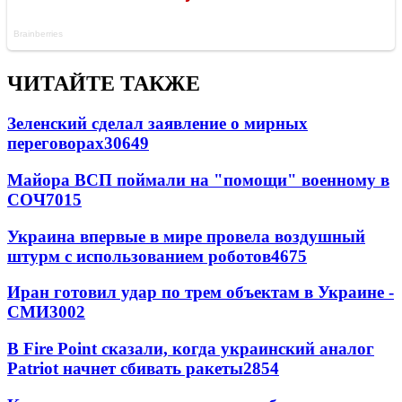
ЧИТАЙТЕ ТАКЖЕ
Зеленский сделал заявление о мирных
переговорах
30649
Майора ВСП поймали на "помощи" военному в
СОЧ
7015
Украина впервые в мире провела воздушный
штурм с использованием роботов
4675
Иран готовил удар по трем объектам в Украине -
СМИ
3002
В Fire Point сказали, когда украинский аналог
Patriot начнет сбивать ракеты
2854