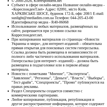
© 2000-2026, Korrespondent.net
Субъект в сфере онлайн-медиа Название онлайн-медиа -
«КореспонденТ.net» Адрес: 02091, місто Київ,
ХАРКІВСЬКЕ ШОСЕ, будинок 172-Б, офіс 208/1 E-mail:
sunlight@mediadim.com.ua
Телефон: 044-205-43-00
Идентификатор медиа - R40-06068
Использование любых материалов, размещённых на
сайте, разрешается при условии ссылки на
Корреспондент.net.
При копировании материалов со страницы «Новости
Украины и мира», для интернет-изданий – обязательна
прямая открытая для поисковых систем гиперссылка.
Ссылка должна быть размещена в независимости от
полного либо частичного использования материалов.
Гиперссылка (для интернет- изданий) – должна быть
размещена в подзаголовке или в первом абзаце
материала.
Новости с пометками "Мнение", "Экспертиза",
"Заявление", "Регионы", "Деньги", "Власть", "Выборы",
"Тест-драйв", "Спецпроекты", "Промо" публикуются на
правах рекламы.
Раздел Спецпроекты создается совместно с
коммерческими партнерами.
Любое копирование, публикация, републикация и
другое распространение информации, которое содержит