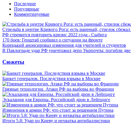
Последние
Популярные
Комментируемые
Стрельба в центре Кривого Рога: есть раненый, стрелок сбежа
РФ стремится повторить кризис 2022 года - Сыбига
170 боев: Генштаб сообщил о ситуации на фронте
Корецький анонсировал изменения для учителей и студентов
В Павлограде удар РФ уничтожил депо Укрпочты: погибли дв
Сюжеты
Банкет генералов. Последствия взрыва в Москве
Грязные технологии. Атаки РФ на выборы во Франции
Эскалация для Европы. Российский дрон в Лейпциге
Изменения в армии РФ: что стоит за решением Путина
Итоги 5.8: Удар по Киеву и нехватка антибаллистики