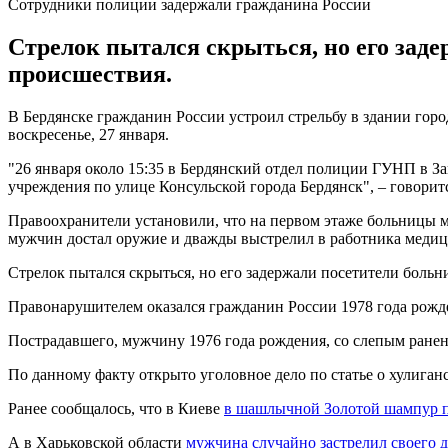
Сотрудники полиции задержали гражданина России
Стрелок пытался скрыться, но его зад
происшествия.
В Бердянске гражданин России устроил стрельбу в здании горо
воскресенье, 27 января.
"26 января около 15:35 в Бердянский отдел полиции ГУНП в З
учреждения по улице Консульской города Бердянск", – говорит
Правоохранители установили, что на первом этаже больницы м
мужчин достал оружие и дважды выстрелил в работника медиц
Стрелок пытался скрыться, но его задержали посетители больн
Правонарушителем оказался гражданин России 1978 года рожде
Пострадавшего, мужчину 1976 года рождения, со слепым ранен
По данному факту открыто уголовное дело по статье о хулиганс
Ранее сообщалось, что в Киеве
в шашлычной Золотой шампур п
А в Харьковской области
мужчина случайно застрелил своего 