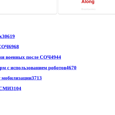
х
30619
 СОЧ
6968
ия военных после СОЧ
4944
рм с использованием роботов
4670
т мобилизации
3713
- СМИ
3104