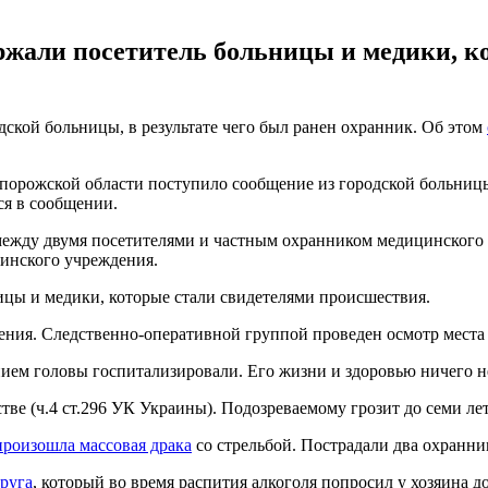
ержали посетитель больницы и медики, к
дской больницы, в результате чего был ранен охранник. Об этом
апорожской области поступило сообщение из городской больниц
ся в сообщении.
ежду двумя посетителями и частным охранником медицинского у
инского учреждения.
ицы и медики, которые стали свидетелями происшествия.
ния. Следственно-оперативной группой проведен осмотр места 
ием головы госпитализировали. Его жизни и здоровью ничего н
тве (ч.4 ст.296 УК Украины). Подозреваемому грозит до семи ле
роизошла массовая драка
со стрельбой. Пострадали два охранн
друга
, который во время распития алкоголя попросил у хозяина д