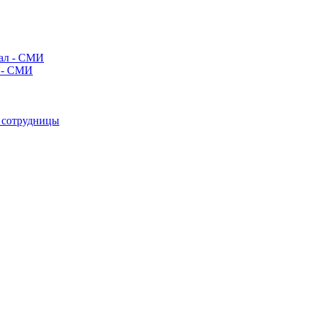
л - СМИ
е сотрудницы