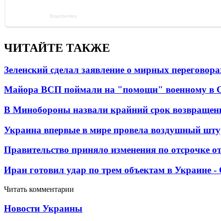
ЧИТАЙТЕ ТАКЖЕ
Зеленский сделал заявление о мирных переговора
Майора ВСП поймали на "помощи" военному в
В Минобороны назвали крайний срок возвращен
Украина впервые в мире провела воздушный шту
Правительство приняло изменения по отсрочке о
Иран готовил удар по трем объектам в Украине 
Читать комментарии
Новости Украины