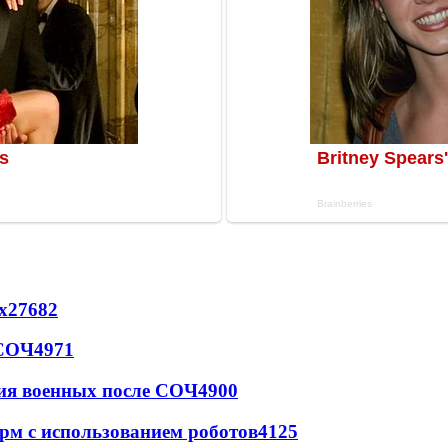
х
27682
 СОЧ
4971
ия военных после СОЧ
4900
рм с использованием роботов
4125