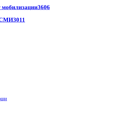
т мобилизации
3606
- СМИ
3011
мощи