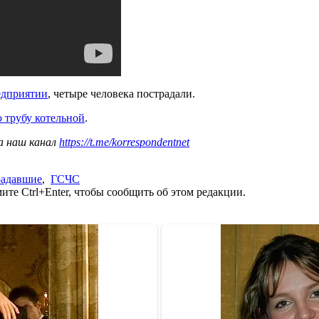
едприятии
, четыре человека пострадали.
 трубу котельной
.
а наш канал
https://t.me/korrespondentnet
радавшие
,
ГСЧС
те Ctrl+Enter, чтобы сообщить об этом редакции.