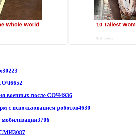
х
30223
 СОЧ
6652
ия военных после СОЧ
4936
рм с использованием роботов
4630
т мобилизации
3706
- СМИ
3087