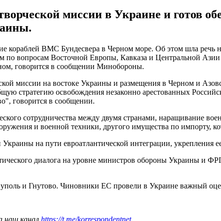
творческой миссии в Украине и готов об
раины.
вие кораблей ВМС Бундесвера в Черном море. Об этом шла речь 
м по вопросам Восточной Европы, Кавказа и Центральной Ази
ном, говорится в сообщении Минобороны.
ческой миссии на востоке Украины и размещения в Черном и Аз
щую стратегию освобождения незаконно арестованных Российск
о", говорится в сообщении.
еского сотрудничества между двумя странами, наращивание во
ужения и военной техники, другого имущества по импорту, ко
и Украины на пути евроатлантической интеграции, укрепления е
итического диалога на уровне министров обороны Украины и ФР
поль и Гнутово. Чиновники ЕС провели в Украине важный оце
а наш канал
https://t.me/korrespondentnet