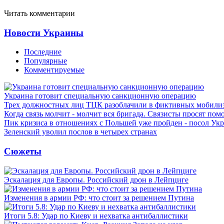
Читать комментарии
Новости Украины
Последние
Популярные
Комментируемые
Украина готовит специальную санкционную операцию
Трех должностных лиц ТЦК разоблачили в фиктивных мобили
Когда связь молчит - молчит вся бригада. Связисты просят по
Пик кризиса в отношениях с Польшей уже пройден - посол Ук
Зеленский уволил послов в четырех странах
Сюжеты
Эскалация для Европы. Российский дрон в Лейпциге
Изменения в армии РФ: что стоит за решением Путина
Итоги 5.8: Удар по Киеву и нехватка антибаллистики