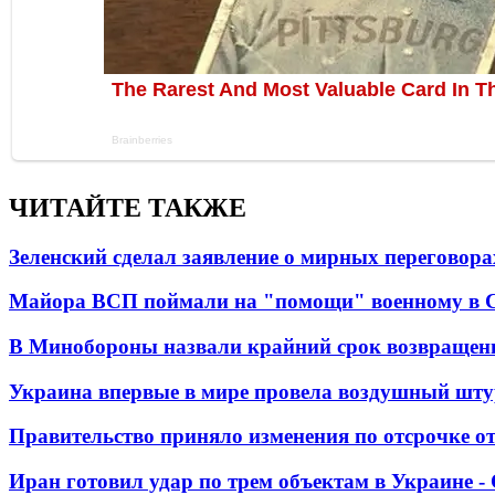
ЧИТАЙТЕ ТАКЖЕ
Зеленский сделал заявление о мирных переговора
Майора ВСП поймали на "помощи" военному в
В Минобороны назвали крайний срок возвращен
Украина впервые в мире провела воздушный шту
Правительство приняло изменения по отсрочке о
Иран готовил удар по трем объектам в Украине 