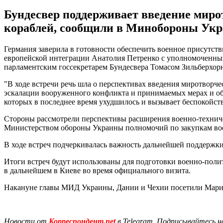
Бундесвер поддерживает введение миро
кораблей, сообщили в Минобороны Ук
Германия заверила в готовности обеспечить военное присутст
европейской интеграции Анатолия Петренко с уполномоченны
парламентским госсекретарем Бундесвера Томасом Зильберхор
"В ходе встречи речь шла о перспективах введения миротвор
эскалации вооруженного конфликта и принимаемых мерах и об
которых в последнее время ухудшилось и вызывает беспокойств
Стороны рассмотрели перспективы расширения военно-технич
Министерством обороны Украины полномочий по закупкам воор
В ходе встреч подчеркивалась важность дальнейшей поддержк
Итоги встреч будут использованы для подготовки военно-пол
в дальнейшем в Киеве во время официального визита.
Накануне главы МИД Украины, Дании и Чехии посетили Мариу
Новости от
Корреспондент.net
в Telegram. Подписывайтесь н