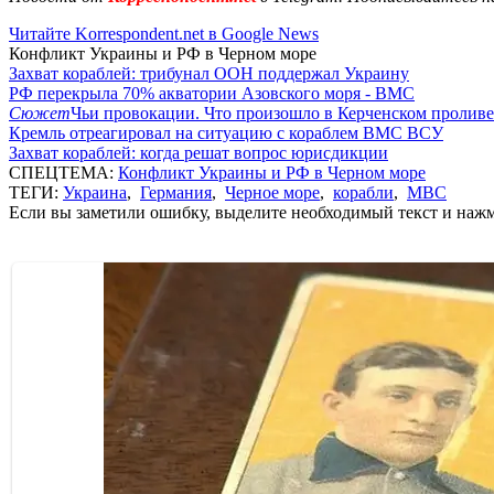
Читайте Korrespondent.net в Google News
Конфликт Украины и РФ в Черном море
Захват кораблей: трибунал ООН поддержал Украину
РФ перекрыла 70% акватории Азовского моря - ВМС
Сюжет
Чьи провокации. Что произошло в Керченском проливе
Кремль отреагировал на ситуацию с кораблем ВМС ВСУ
Захват кораблей: когда решат вопрос юрисдикции
СПЕЦТЕМА:
Конфликт Украины и РФ в Черном море
ТЕГИ:
Украина
,
Германия
,
Черное море
,
корабли
,
МВС
Если вы заметили ошибку, выделите необходимый текст и нажми