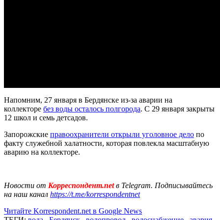
Напомним, 27 января в Бердянске из-за аварии на
коллекторе
без воды осталось полгорода
. С 29 января закрыты
12 школ и семь детсадов.
Запорожские
правоохранители открыли уголовное дело
по
факту служебной халатности, которая повлекла масштабную
аварию на коллекторе.
Новости от
Корреспондент.net
в Telegram. Подписывайтесь
на наш канал
https://t.me/korrespondentnet
Читайте Korrespondent.net в Google News
ТЕГИ:
вода
,
Бердянск
,
водопровод
,
водоснабжение
,
авария