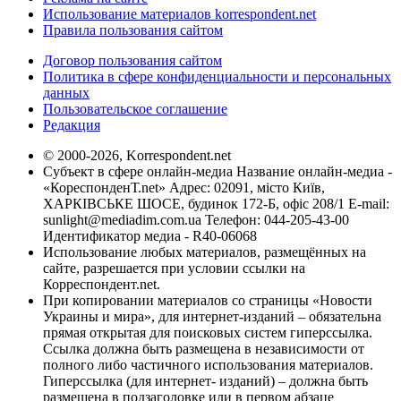
Использование материалов korrespondent.net
Правила пользования сайтом
Договор пользования сайтом
Политика в сфере конфиденциальности и персональных
данных
Пользовательское соглашение
Редакция
© 2000-2026, Korrespondent.net
Субъект в сфере онлайн-медиа Название онлайн-медиа -
«КореспонденТ.net» Адрес: 02091, місто Київ,
ХАРКІВСЬКЕ ШОСЕ, будинок 172-Б, офіс 208/1 E-mail:
sunlight@mediadim.com.ua
Телефон: 044-205-43-00
Идентификатор медиа - R40-06068
Использование любых материалов, размещённых на
сайте, разрешается при условии ссылки на
Корреспондент.net.
При копировании материалов со страницы «Новости
Украины и мира», для интернет-изданий – обязательна
прямая открытая для поисковых систем гиперссылка.
Ссылка должна быть размещена в независимости от
полного либо частичного использования материалов.
Гиперссылка (для интернет- изданий) – должна быть
размещена в подзаголовке или в первом абзаце