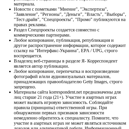
материала.
Новости с пометками "Мнение", "Экспертиза",
"Заявление", "Регионы", "Деньги", "Власть", "Выборы",
"Тест-драйв", "Спецпроекты", "Промо" публикуются на
правах рекламы.
Раздел Спецпроекты создается совместно с
коммерческими партнерами.
Любое копирование, публикация, републикация и
другое распространение информации, которое содержит
ссылку на "Интерфакс-Украина", EPA / UPG, строго
воспрещается.
Владелец веб-страницы в разделе Я- Корреспондент
является автор публикации.
Любое копирование, перепечатка и воспроизведение
фотографий и/или аудиовизуальных материалов,
принадлежащих правообладателю Getty Images, строго
запрещено.
Материалы сайта korrespondent.net предназначены для
лиц старше 21 года (21+). Участие в азартных играх
может вызвать игровую зависимость. Соблюдайте
правила (принципы) ответственной игры. При
обнаружении первых признаков зависимости
немедленно обратитесь к специалисту. Помните, что
участие в азартных играх не может являться источником
доходов или альтернативой работе. Информационный