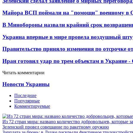
Зеленский сделал заявление о мирных переговора
Майора ВСП поймали на "помощи" военному в
В Минобороны назвали крайний срок возвращен
Украина впервые в мире провела воздушный шту
Правительство приняло изменения по отсрочке о
Иран готовил удар по трем объектам в Украине 
Читать комментарии
Новости Украины
Последние
Популярные
Комментируемые
Из 72 стран мира: названо количество добровольцев, которые
Зеленский провел совещание по ракетному оружию
Зарплата за бронь: в Луцке раскрыли фиктивное трудоустройст