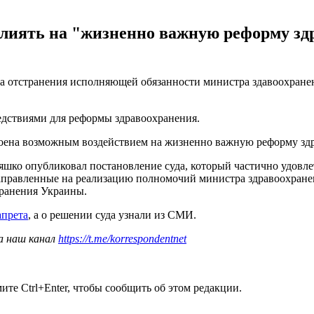
влиять на "жизненно важную реформу зд
а отстранения исполняющей обязанности министра здавоохранен
едствиями для реформы здравоохранения.
коена возможным воздействием на жизненно важную реформу здр
яшко опубликовал постановление суда, который частично удовл
аправленные на реализацию полномочий министра здравоохранен
хранения Украины.
апрета
, а о решении суда узнали из СМИ.
а наш канал
https://t.me/korrespondentnet
те Ctrl+Enter, чтобы сообщить об этом редакции.