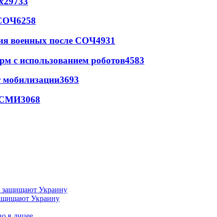
х
29733
 СОЧ
6258
ия военных после СОЧ
4931
рм с использованием роботов
4583
т мобилизации
3693
- СМИ
3068
 защищают Украину
во в лицее