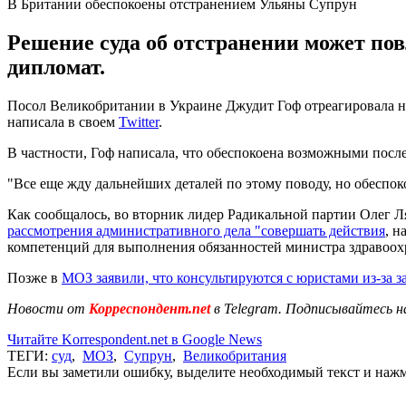
В Британии обеспокоены отстранением Ульяны Супрун
Решение суда об отстранении может по
дипломат.
Посол Великобритании в Украине Джудит Гоф отреагировала н
написала в своем
Twitter
.
В частности, Гоф написала, что обеспокоена возможными посл
"Все еще жду дальнейших деталей по этому поводу, но обеспо
Как сообщалось, во вторник лидер Радикальной партии Олег Л
рассмотрения административного дела "совершать действия
, н
компетенций для выполнения обязанностей министра здравоо
Позже в
МОЗ заявили, что консультируются с юристами из-за з
Новости от
Корреспондент.net
в Telegram. Подписывайтесь н
Читайте Korrespondent.net в Google News
ТЕГИ:
суд
,
МОЗ
,
Супрун
,
Великобритания
Если вы заметили ошибку, выделите необходимый текст и нажми