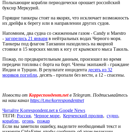
Полыхающие корабли периодически орошает российский
буксир Меркурий.
Горящие танкеры стоят на якорях, что исключает возможность
их дрейфа к берегу или в направлении других судов.
Напомним, два судна со сжиженным газом - Candy и Maestro
-
загорелись 21 января
в нейтральных водах Черного моря.
Танкеры под флагом Танзании находились на якорной
стоянке в 15 морских милях к югу от крымского мыса Такиль.
Пожар, по предварительным данным, произошел во время
передачи топлива с борта на борт. Члены экипажей - граждане
Индии и Турции. В результате инцидента
десять из 32
моряков погибли
, десять - пропали без вести, а 12 - спасены.
Новости от
Корреспондент.net
в Telegram. Подписывайтесь
на наш канал
https://t.me/korrespondentnet
Читайте Korrespondent.net в Google News
ТЕГИ:
Россия
,
Черное море
,
Керченский пролив
,
судно
,
корабли
,
огонь
,
пожар
Если вы заметили ошибку, выделите необходимый текст и
нажмите Ctrl+Enter, чтобы сообщить об этом редакции.