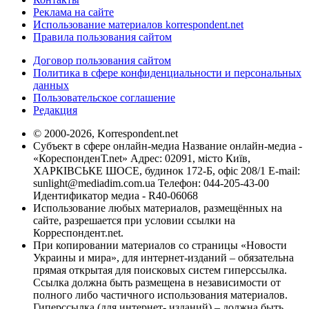
Реклама на сайте
Использование материалов korrespondent.net
Правила пользования сайтом
Договор пользования сайтом
Политика в сфере конфиденциальности и персональных
данных
Пользовательское соглашение
Редакция
© 2000-2026, Korrespondent.net
Субъект в сфере онлайн-медиа Название онлайн-медиа -
«КореспонденТ.net» Адрес: 02091, місто Київ,
ХАРКІВСЬКЕ ШОСЕ, будинок 172-Б, офіс 208/1 E-mail:
sunlight@mediadim.com.ua
Телефон: 044-205-43-00
Идентификатор медиа - R40-06068
Использование любых материалов, размещённых на
сайте, разрешается при условии ссылки на
Корреспондент.net.
При копировании материалов со страницы «Новости
Украины и мира», для интернет-изданий – обязательна
прямая открытая для поисковых систем гиперссылка.
Ссылка должна быть размещена в независимости от
полного либо частичного использования материалов.
Гиперссылка (для интернет- изданий) – должна быть