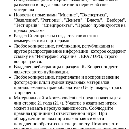
размещена в подзаголовке или в первом абзаце
материала.
Новости с пометками "Мнение", "Экспертиза",
"Заявление", "Регионы", "Деньги", "Власть", "Выборы",
"Тест-драйв", "Спецпроекты", "Промо" публикуются на
правах рекламы.
Раздел Спецпроекты создается совместно с
коммерческими партнерами.
Любое копирование, публикация, републикация и
другое распространение информации, которое содержит
ссылку на "Интерфакс-Украина", EPA / UPG, строго
воспрещается.
Владелец веб-страницы в разделе Я- Корреспондент
является автор публикации.
Любое копирование, перепечатка и воспроизведение
фотографий и/или аудиовизуальных материалов,
принадлежащих правообладателю Getty Images, строго
запрещено.
Материалы сайта korrespondent.net предназначены для
лиц старше 21 года (21+). Участие в азартных играх
может вызвать игровую зависимость. Соблюдайте
правила (принципы) ответственной игры. При
обнаружении первых признаков зависимости
немедленно обратитесь к специалисту. Помните, что
участие в азартных играх не может являться источником