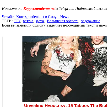
Новости от
Корреспондент.net
в Telegram. Подписывайтесь н
Читайте Korrespondent.net в Google News
ТЕГИ:
СБУ
,
взятка
,
фото
,
Волынская область
,
задержание
Если вы заметили ошибку, выделите необходимый текст и нажми