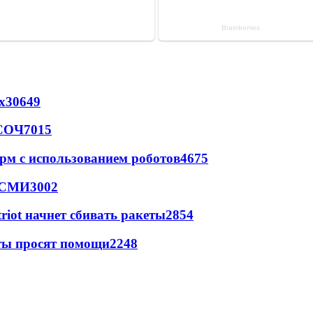
х
30649
 СОЧ
7015
рм с использованием роботов
4675
- СМИ
3002
triot начнет сбивать ракеты
2854
сты просят помощи
2248