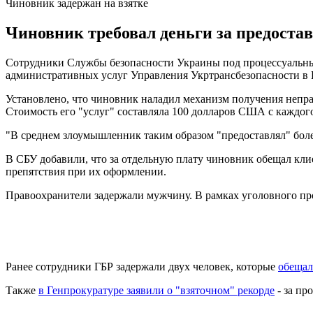
Чиновник задержан на взятке
Чиновник требовал деньги за предоста
Сотрудники Службы безопасности Украины под процессуальным
административных услуг Управления Укртрансбезопасности в В
Установлено, что чиновник наладил механизм получения непр
Стоимость его "услуг" составляла 100 долларов США с каждого
"В среднем злоумышленник таким образом "предоставлял" боле
В СБУ добавили, что за отдельную плату чиновник обещал клие
препятствия при их оформлении.
Правоохранители задержали мужчину. В рамках уголовного пр
Ранее сотрудники ГБР задержали двух человек, которые
обещал
Также
в Генпрокуратуре заявили о "взяточном" рекорде
- за пр