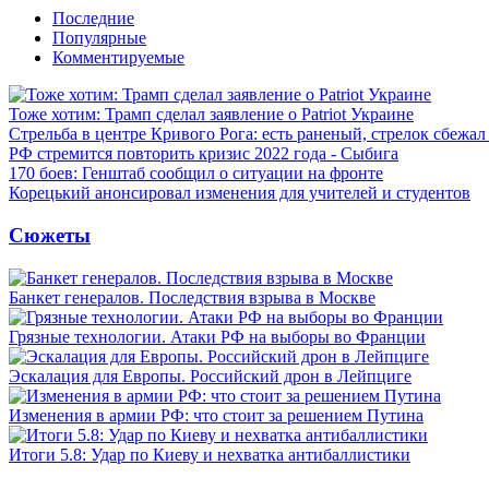
Последние
Популярные
Комментируемые
Тоже хотим: Трамп сделал заявление о Patriot Украине
Стрельба в центре Кривого Рога: есть раненый, стрелок сбежа
РФ стремится повторить кризис 2022 года - Сыбига
170 боев: Генштаб сообщил о ситуации на фронте
Корецький анонсировал изменения для учителей и студентов
Сюжеты
Банкет генералов. Последствия взрыва в Москве
Грязные технологии. Атаки РФ на выборы во Франции
Эскалация для Европы. Российский дрон в Лейпциге
Изменения в армии РФ: что стоит за решением Путина
Итоги 5.8: Удар по Киеву и нехватка антибаллистики