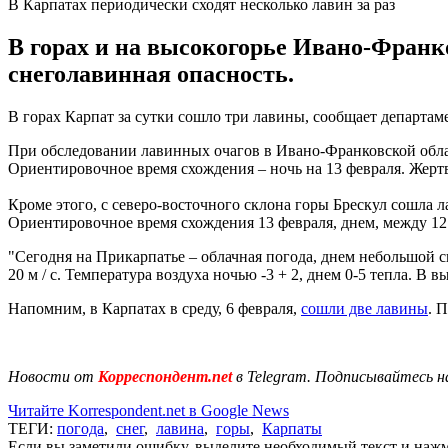
В Карпатах периодически сходят несколько лавин за раз
В горах и на высокогорье Ивано-Франк
снеголавинная опасность.
В горах Карпат за сутки сошло три лавины, сообщает департам
При обследовании лавинных очагов в Ивано-Франковской област
Ориентировочное время схождения – ночь на 13 февраля. Жертв
Кроме этого, с северо-восточного склона горы Брескул сошла л
Ориентировочное время схождения 13 февраля, днем, между 12.
"Сегодня на Прикарпатье – облачная погода, днем небольшой сн
20 м / с. Температура воздуха ночью -3 + 2, днем 0-5 тепла. В
Напомним, в Карпатах в среду, 6 февраля,
сошли две лавины
. 
Новости от
Корреспондент.net
в Telegram. Подписывайтесь н
Читайте Korrespondent.net в Google News
ТЕГИ:
погода
,
снег
,
лавина
,
горы
,
Карпаты
Если вы заметили ошибку, выделите необходимый текст и нажми