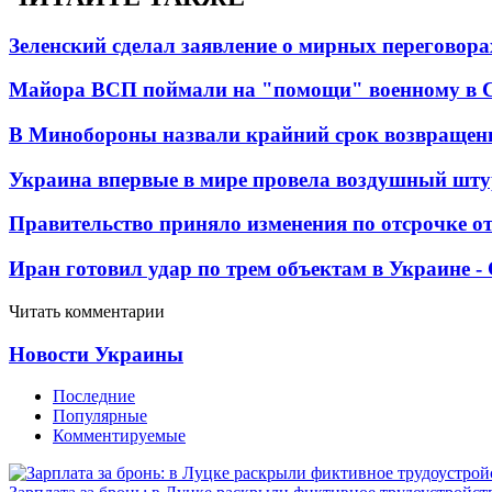
Зеленский сделал заявление о мирных переговора
Майора ВСП поймали на "помощи" военному в
В Минобороны назвали крайний срок возвращен
Украина впервые в мире провела воздушный шту
Правительство приняло изменения по отсрочке о
Иран готовил удар по трем объектам в Украине 
Читать комментарии
Новости Украины
Последние
Популярные
Комментируемые