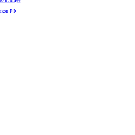
во в лицее
иков РФ