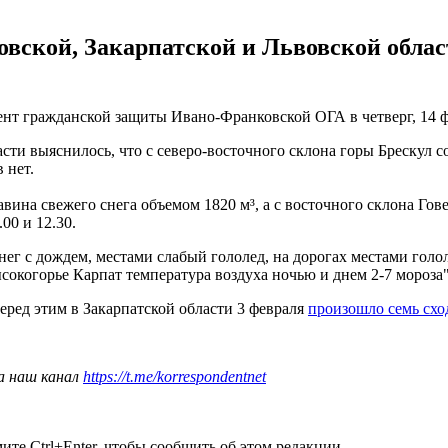
овской, Закарпатской и Львовской облас
ент гражданской защиты Ивано-Франковской ОГА в четверг, 14 ф
и выяснилось, что с северо-восточного склона горы Брескул сош
 нет.
авина свежего снега объемом 1820 м³, а с восточного склона Гов
00 и 12.30.
ег с дождем, местами слабый гололед, на дорогах местами голол
 высокогорье Карпат температура воздуха ночью и днем 2-7 мороза
Перед этим в Закарпатской области 3 февраля
произошло семь схо
а наш канал
https://t.me/korrespondentnet
те Ctrl+Enter, чтобы сообщить об этом редакции.