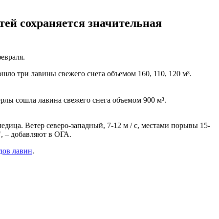
тей сохраняется значительная
евраля.
ло три лавины свежего снега объемом 160, 110, 120 м³.
ерлы сошла лавина свежего снега объемом 900 м³.
едица. Ветер северо-западный, 7-12 м / с, местами порывы 15-
", – добавляют в ОГА.
дов лавин
.