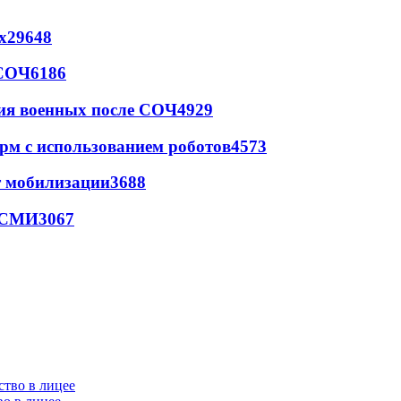
х
29648
 СОЧ
6186
ия военных после СОЧ
4929
рм с использованием роботов
4573
т мобилизации
3688
- СМИ
3067