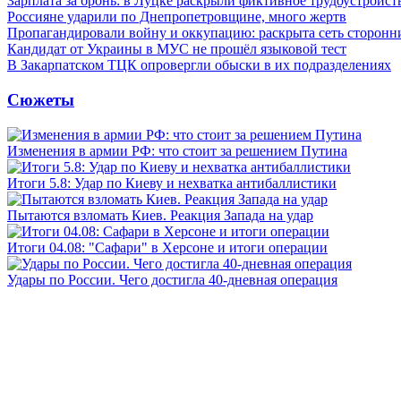
Зарплата за бронь: в Луцке раскрыли фиктивное трудоустройст
Россияне ударили по Днепропетровщине, много жертв
Пропагандировали войну и оккупацию: раскрыта сеть сторонн
Кандидат от Украины в МУС не прошёл языковой тест
В Закарпатском ТЦК опровергли обыски в их подразделениях
Сюжеты
Изменения в армии РФ: что стоит за решением Путина
Итоги 5.8: Удар по Киеву и нехватка антибаллистики
Пытаются взломать Киев. Реакция Запада на удар
Итоги 04.08: "Сафари" в Херсоне и итоги операции
Удары по России. Чего достигла 40-дневная операция