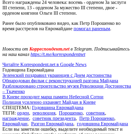
Всего награждены 24 человека: восемь - орденом За заслуги
III степени, 13 - орденом За мужество III степени, двое -
орденом княгини Ольги III степени.
Ранее было опубликовано видео, как Петр Порошенко во
время расстрелов на Евромайдане
помогал раненым
.
Новости от
Корреспондент.net
в Telegram. Подписывайтесь
на наш канал
https://t.me/korrespondentnet
Читайте Korrespondent.net в Google News
Годовщина Евромайдана
Зеленский поздравил украинцев с Днем достоинства
Обнародован фильм с реконструкцией разгона Майдана
Разблокировано строительство музея Революции Достоинства
– Ткаченко
В Киеве проходит марш памяти Небесной Сотни
Полиция усиленно охраняет Майдан в Киеве
СПЕЦТЕМА:
Годовщина Евромайдана
ТЕГИ:
орден
,
революция
,
Порошенко
,
советник
,
награждение
,
советник президента
,
Петр Порошенко
,
Евромайдан
,
Разгон Евромайдана
,
годовщина Евромайдана
Если вы заметили ошибку, выделите необходимый текст и