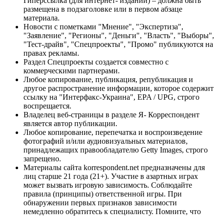
Гиперссылка (для интернет- изданий) – должна быть
размещена в подзаголовке или в первом абзаце
материала.
Новости с пометками "Мнение", "Экспертиза",
"Заявление", "Регионы", "Деньги", "Власть", "Выборы",
"Тест-драйв", "Спецпроекты", "Промо" публикуются на
правах рекламы.
Раздел Спецпроекты создается совместно с
коммерческими партнерами.
Любое копирование, публикация, републикация и
другое распространение информации, которое содержит
ссылку на "Интерфакс-Украина", EPA / UPG, строго
воспрещается.
Владелец веб-страницы в разделе Я- Корреспондент
является автор публикации.
Любое копирование, перепечатка и воспроизведение
фотографий и/или аудиовизуальных материалов,
принадлежащих правообладателю Getty Images, строго
запрещено.
Материалы сайта korrespondent.net предназначены для
лиц старше 21 года (21+). Участие в азартных играх
может вызвать игровую зависимость. Соблюдайте
правила (принципы) ответственной игры. При
обнаружении первых признаков зависимости
немедленно обратитесь к специалисту. Помните, что