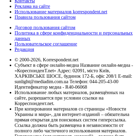
Контакты
Реклама на сайте
Использование материалов korrespondent.net
Правила пользования сайтом
Договор пользования сайтом
Политика в сфере конфиденциальности и персональных
данных
Пользовательское соглашение
Редакция
© 2000-2026, Korrespondent.net
Субъект в сфере онлайн-медиа Название онлайн-медиа -
«КореспонденТ.net» Адрес: 02091, місто Київ,
ХАРКІВСЬКЕ ШОСЕ, будинок 172-Б, офіс 208/1 E-mail:
sunlight@mediadim.com.ua
Телефон: 044-205-43-00
Идентификатор медиа - R40-06068
Использование любых материалов, размещённых на
сайте, разрешается при условии ссылки на
Корреспондент.net.
При копировании материалов со страницы «Новости
Украины и мира», для интернет-изданий – обязательна
прямая открытая для поисковых систем гиперссылка.
Ссылка должна быть размещена в независимости от
полного либо частичного использования материалов.