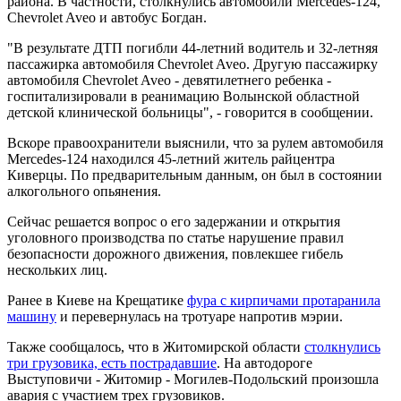
района. В частности, столкнулись автомобили Mercеdеs-124,
Chevrolеt Aveo и автобус Богдан.
"В результате ДТП погибли 44-летний водитель и 32-летняя
пассажирка автомобиля Chevrolеt Aveo. Другую пассажирку
автомобиля Chevrolеt Aveo - девятилетнего ребенка -
госпитализировали в реанимацию Волынской областной
детской клинической больницы", - говорится в сообщении.
Вскоре правоохранители выяснили, что за рулем автомобиля
Mercеdеs-124 находился 45-летний житель райцентра
Киверцы. По предварительным данным, он был в состоянии
алкогольного опьянения.
Сейчас решается вопрос о его задержании и открытия
уголовного производства по статье нарушение правил
безопасности дорожного движения, повлекшее гибель
нескольких лиц.
Ранее в Киеве на Крещатике
фура с кирпичами протаранила
машину
и перевернулась на тротуаре напротив мэрии.
Также сообщалось, что в Житомирской области
столкнулись
три грузовика, есть пострадавшие
. На автодороге
Выступовичи - Житомир - Могилев-Подольский произошла
авария с участием трех грузовиков.