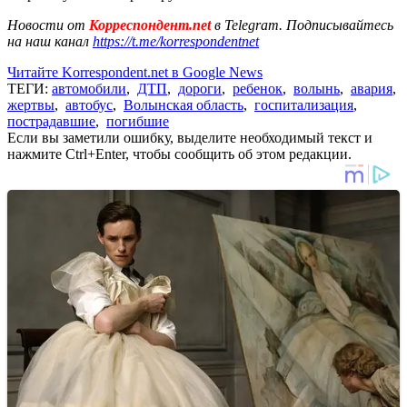
Новости от
Корреспондент.net
в Telegram. Подписывайтесь
на наш канал
https://t.me/korrespondentnet
Читайте Korrespondent.net в Google News
ТЕГИ:
автомобили
,
ДТП
,
дороги
,
ребенок
,
волынь
,
авария
,
жертвы
,
автобус
,
Волынская область
,
госпитализация
,
пострадавшие
,
погибшие
Если вы заметили ошибку, выделите необходимый текст и
нажмите Ctrl+Enter, чтобы сообщить об этом редакции.