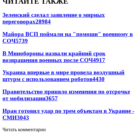
ЧИТАЙТЕ ТАКЖЕ
Зеленский сделал заявление о мирных
переговорах
28984
Майора ВСП поймали на "помощи" военному в
СОЧ
5739
В Минобороны назвали крайний срок
возвращения военных после СОЧ
4917
Украина впервые в мире провела воздушный
штурм с использованием роботов
4430
Правительство приняло изменения по отсрочке
от мобилизации
3657
Иран готовил удар по трем объектам в Украине -
СМИ
3043
Читать комментарии