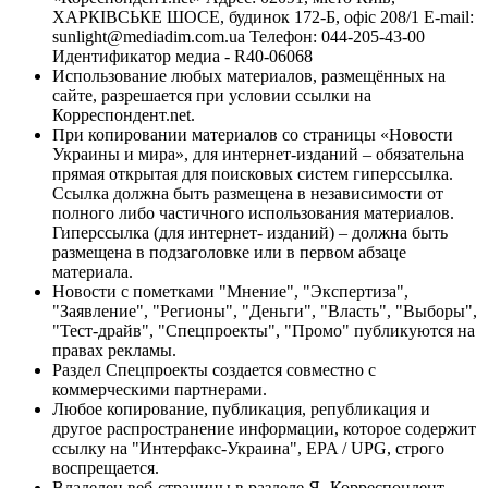
ХАРКІВСЬКЕ ШОСЕ, будинок 172-Б, офіс 208/1 E-mail:
sunlight@mediadim.com.ua
Телефон: 044-205-43-00
Идентификатор медиа - R40-06068
Использование любых материалов, размещённых на
сайте, разрешается при условии ссылки на
Корреспондент.net.
При копировании материалов со страницы «Новости
Украины и мира», для интернет-изданий – обязательна
прямая открытая для поисковых систем гиперссылка.
Ссылка должна быть размещена в независимости от
полного либо частичного использования материалов.
Гиперссылка (для интернет- изданий) – должна быть
размещена в подзаголовке или в первом абзаце
материала.
Новости с пометками "Мнение", "Экспертиза",
"Заявление", "Регионы", "Деньги", "Власть", "Выборы",
"Тест-драйв", "Спецпроекты", "Промо" публикуются на
правах рекламы.
Раздел Спецпроекты создается совместно с
коммерческими партнерами.
Любое копирование, публикация, републикация и
другое распространение информации, которое содержит
ссылку на "Интерфакс-Украина", EPA / UPG, строго
воспрещается.
Владелец веб-страницы в разделе Я- Корреспондент