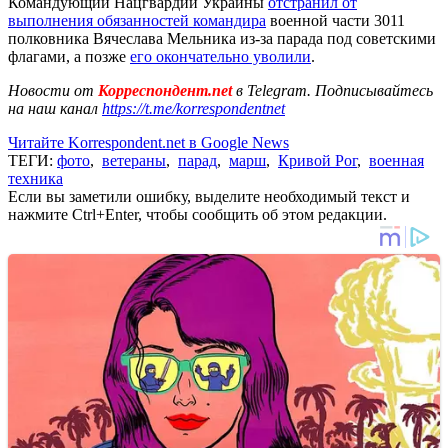
Командующий Нацгвардии Украины
отстранил от
выполнения обязанностей командира
военной части 3011
полковника Вячеслава Мельника из-за парада под советскими
флагами, а позже
его окончательно уволили
.
Новости от
Корреспондент.net
в Telegram. Подписывайтесь
на наш канал
https://t.me/korrespondentnet
Читайте Korrespondent.net в Google News
ТЕГИ:
фото
,
ветераны
,
парад
,
марш
,
Кривой Рог
,
военная
техника
Если вы заметили ошибку, выделите необходимый текст и
нажмите Ctrl+Enter, чтобы сообщить об этом редакции.