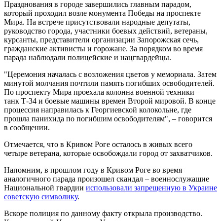
Празднования в городе завершились главным парадом,
который проходил возле монумента Победы на проспекте
Мира. На встрече присутствовали народные депутаты,
руководство города, участники боевых действий, ветераны,
курсанты, представители организации Запорожская сечь,
гражданские активисты и горожане. За порядком во время
парада наблюдали полицейские и нацгвардейцы.
"Церемония началась с возложения цветов у мемориала. Затем
минутой молчания почтили память погибших освободителей.
По проспекту Мира проехала колонна военной техники –
танк Т-34 и боевые машины времен Второй мировой. В конце
процессия направилась к Георгиевской колокольне, где
прошла панихида по погибшим освободителям", – говорится
в сообщении.
Отмечается, что в Кривом Роге осталось в живых всего
четыре ветерана, которые освобождали город от захватчиков.
Напомним, в прошлом году в Кривом Роге во время
аналогичного парада произошел скандал – военнослужащие
Национальной гвардии
использовали запрещенную в Украине
советскую символику
.
Вскоре полиция по данному факту открыла производство.