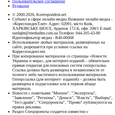
Пользовательское соглашение
Редакция
© 2000-2026, Korrespondent.net
Субъект в сфере онлайн-медиа Название онлайн-медиа -
«КореспонденТ.net» Адрес: 02091, місто Київ,
ХАРКІВСЬКЕ ШОСЕ, будинок 172-Б, офіс 208/1 E-mail:
sunlight@mediadim.com.ua
Телефон: 044-205-43-00
Идентификатор медиа - R40-06068
Использование любых материалов, размещённых на
сайте, разрешается при условии ссылки на
Корреспондент.net.
При копировании материалов со страницы «Новости
Украины и мира», для интернет-изданий – обязательна
прямая открытая для поисковых систем гиперссылка.
Ссылка должна быть размещена в независимости от
полного либо частичного использования материалов.
Гиперссылка (для интернет- изданий) – должна быть
размещена в подзаголовке или в первом абзаце
материала.
Новости с пометками "Мнение", "Экспертиза",
"Заявление", "Регионы", "Деньги", "Власть", "Выборы",
"Тест-драйв", "Спецпроекты", "Промо" публикуются на
правах рекламы.
Раздел Спецпроекты создается совместно с