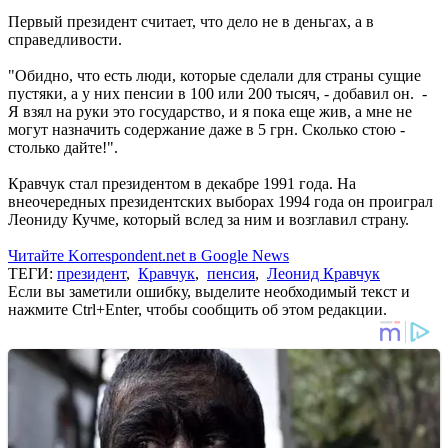
Первый президент считает, что дело не в деньгах, а в
справедливости.
"Обидно, что есть люди, которые сделали для страны сущие
пустяки, а у них пенсии в 100 или 200 тысяч, - добавил он. -
Я взял на руки это государство, и я пока еще жив, а мне не
могут назначить содержание даже в 5 грн. Сколько стою -
столько дайте!".
Кравчук стал президентом в декабре 1991 года. На
внеочередных президентских выборах 1994 года он проиграл
Леониду Кучме, который вслед за ним и возглавил страну.
Читайте Korrespondent.net в Google News
ТЕГИ:
президент
,
Кравчук
,
пенсия
,
Леонид Кравчук
Если вы заметили ошибку, выделите необходимый текст и
нажмите Ctrl+Enter, чтобы сообщить об этом редакции.