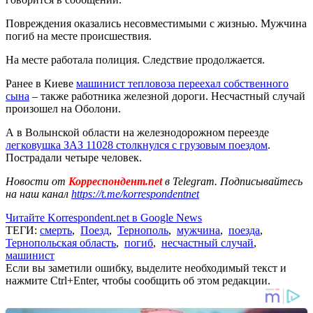
Повреждения оказались несовместимыми с жизнью. Мужчина
погиб на месте происшествия.
На месте работала полиция. Следствие продолжается.
Ранее в Киеве
машинист тепловоза переехал собственного
сына
– также работника железной дороги. Несчастный случай
произошел на Оболони.
А в Волынской области на железнодорожном переезде
легковушка ЗАЗ 11028 столкнулся с грузовым поездом
.
Пострадали четыре человек.
Новости от
Корреспондент.net
в Telegram. Подписывайтесь
на наш канал
https://t.me/korrespondentnet
Читайте Korrespondent.net в Google News
ТЕГИ:
смерть
,
Поезд
,
Тернополь
,
мужчина
,
поезда
,
Тернопольская область
,
погиб
,
несчастный случай
,
машинист
Если вы заметили ошибку, выделите необходимый текст и
нажмите Ctrl+Enter, чтобы сообщить об этом редакции.