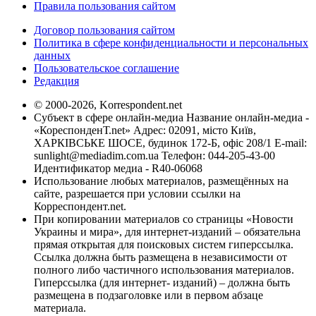
Правила пользования сайтом
Договор пользования сайтом
Политика в сфере конфиденциальности и персональных
данных
Пользовательское соглашение
Редакция
© 2000-2026, Korrespondent.net
Субъект в сфере онлайн-медиа Название онлайн-медиа -
«КореспонденТ.net» Адрес: 02091, місто Київ,
ХАРКІВСЬКЕ ШОСЕ, будинок 172-Б, офіс 208/1 E-mail:
sunlight@mediadim.com.ua
Телефон: 044-205-43-00
Идентификатор медиа - R40-06068
Использование любых материалов, размещённых на
сайте, разрешается при условии ссылки на
Корреспондент.net.
При копировании материалов со страницы «Новости
Украины и мира», для интернет-изданий – обязательна
прямая открытая для поисковых систем гиперссылка.
Ссылка должна быть размещена в независимости от
полного либо частичного использования материалов.
Гиперссылка (для интернет- изданий) – должна быть
размещена в подзаголовке или в первом абзаце
материала.