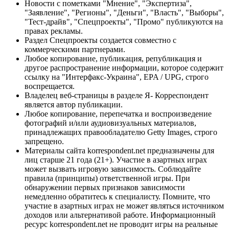
Новости с пометками "Мнение", "Экспертиза",
"Заявление", "Регионы", "Деньги", "Власть", "Выборы",
"Тест-драйв", "Спецпроекты", "Промо" публикуются на
правах рекламы.
Раздел Спецпроекты создается совместно с
коммерческими партнерами.
Любое копирование, публикация, републикация и
другое распространение информации, которое содержит
ссылку на "Интерфакс-Украина", EPA / UPG, строго
воспрещается.
Владелец веб-страницы в разделе Я- Корреспондент
является автор публикации.
Любое копирование, перепечатка и воспроизведение
фотографий и/или аудиовизуальных материалов,
принадлежащих правообладателю Getty Images, строго
запрещено.
Материалы сайта korrespondent.net предназначены для
лиц старше 21 года (21+). Участие в азартных играх
может вызвать игровую зависимость. Соблюдайте
правила (принципы) ответственной игры. При
обнаружении первых признаков зависимости
немедленно обратитесь к специалисту. Помните, что
участие в азартных играх не может являться источником
доходов или альтернативой работе. Информационный
ресурс korrespondent.net не проводит игры на реальные