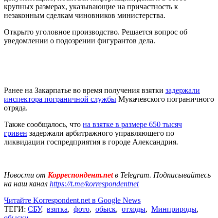
крупных размерах, указывающие на причастность к
незаконным сделкам чиновников министерства.
Открыто уголовное производство. Решается вопрос об
уведомлении о подозрении фигурантов дела.
Ранее на Закарпатье во время получения взятки
задержали
инспектора пограничной службы
Мукачевского пограничного
отряда.
Также сообщалось, что
на взятке в размере 650 тысяч
гривен
задержали арбитражного управляющего по
ликвидации госпредприятия в городе Александрия.
Новости от
Корреспондент.net
в Telegram. Подписывайтесь
на наш канал
https://t.me/korrespondentnet
Читайте Korrespondent.net в Google News
ТЕГИ:
СБУ
,
взятка
,
фото
,
обыск
,
отходы
,
Минприроды
,
обыски