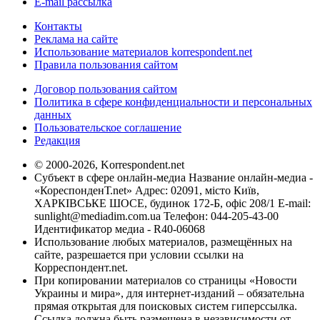
E-mail рассылка
Контакты
Реклама на сайте
Использование материалов korrespondent.net
Правила пользования сайтом
Договор пользования сайтом
Политика в сфере конфиденциальности и персональных
данных
Пользовательское соглашение
Редакция
© 2000-2026, Korrespondent.net
Субъект в сфере онлайн-медиа Название онлайн-медиа -
«КореспонденТ.net» Адрес: 02091, місто Київ,
ХАРКІВСЬКЕ ШОСЕ, будинок 172-Б, офіс 208/1 E-mail:
sunlight@mediadim.com.ua
Телефон: 044-205-43-00
Идентификатор медиа - R40-06068
Использование любых материалов, размещённых на
сайте, разрешается при условии ссылки на
Корреспондент.net.
При копировании материалов со страницы «Новости
Украины и мира», для интернет-изданий – обязательна
прямая открытая для поисковых систем гиперссылка.
Ссылка должна быть размещена в независимости от