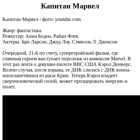
Капитан Марвел
Капитан Марвел / фото: youtube.com
Жанр: фантастика
Режиссер: Анна Боден, Райан Флек
Актеры: Бри Ларсон, Джуд Лоу, Сэмюэль Л. Джексон
Очередной, 21-й по счету, супергеройский фильм, где
главным героем выступает персонаж из комиксов Marvel. В
этот раз лента о девушке-пилоте ВВС США Кэрол Денверс.
Волею случая, после взрыва, ее ДНК слилась с ДНК воина-
инопланетянина из расы Крии. Теперь Кэрол владеет
сверхчеловеческой силой, может проэцировать энергию и
полет.