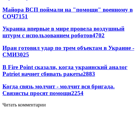
Майора ВСП поймали на "помощи" военному в
СОЧ
7151
Украина впервые в мире провела воздушный
штурм с использованием роботов
4702
Иран готовил удар по трем объектам в Украине -
СМИ
3025
В Fire Point сказали, когда украинский аналог
Patriot начнет сбивать ракеты
2883
Когда связь молчит - молчит вся бригада.
Связисты просят помощи
2254
Читать комментарии