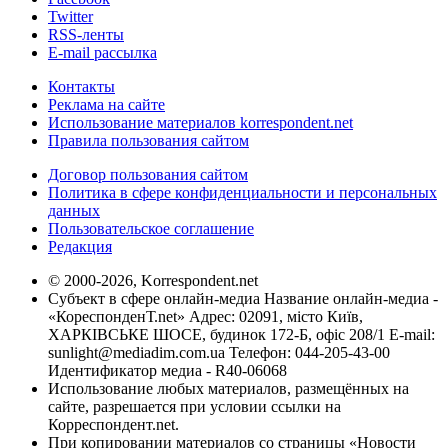
Twitter
RSS-ленты
E-mail рассылка
Контакты
Реклама на сайте
Использование материалов korrespondent.net
Правила пользования сайтом
Договор пользования сайтом
Политика в сфере конфиденциальности и персональных
данных
Пользовательское соглашение
Редакция
© 2000-2026, Korrespondent.net
Субъект в сфере онлайн-медиа Название онлайн-медиа -
«КореспонденТ.net» Адрес: 02091, місто Київ,
ХАРКІВСЬКЕ ШОСЕ, будинок 172-Б, офіс 208/1 E-mail:
sunlight@mediadim.com.ua
Телефон: 044-205-43-00
Идентификатор медиа - R40-06068
Использование любых материалов, размещённых на
сайте, разрешается при условии ссылки на
Корреспондент.net.
При копировании материалов со страницы «Новости