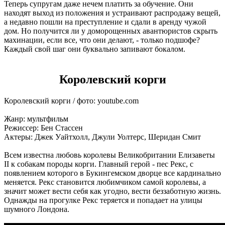
Теперь супругам даже нечем платить за обучение. Они
находят выход из положения и устраивают распродажу вещей,
а недавно пошли на преступление и сдали в аренду чужой
дом. Но получится ли у доморощенных авантюристов скрыть
махинации, если все, что они делают, - только подшофе?
Каждый свой шаг они буквально запивают бокалом.
Королевский корги
Королевский корги / фото: youtube.com
Жанр: мультфильм
Режиссер: Бен Стассен
Актеры: Джек Уайтхолл, Джули Уолтерс, Шеридан Смит
Всем известна любовь королевы Великобритании Елизаветы
II к собакам породы корги. Главный герой - пес Рекс, с
появлением которого в Букингемском дворце все кардинально
меняется. Рекс становится любимчиком самой королевы, а
значит может вести себя как угодно, вести беззаботную жизнь.
Однажды на прогулке Рекс теряется и попадает на улицы
шумного Лондона.