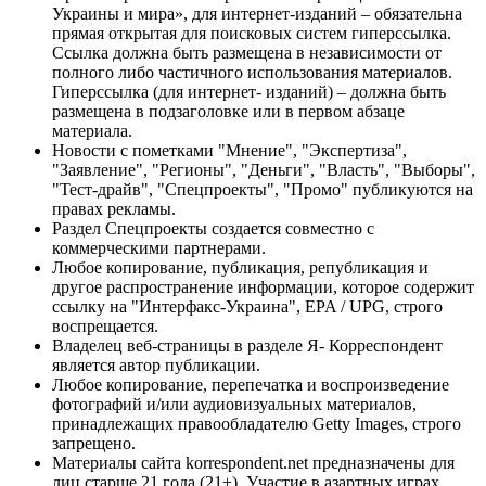
Украины и мира», для интернет-изданий – обязательна
прямая открытая для поисковых систем гиперссылка.
Ссылка должна быть размещена в независимости от
полного либо частичного использования материалов.
Гиперссылка (для интернет- изданий) – должна быть
размещена в подзаголовке или в первом абзаце
материала.
Новости с пометками "Мнение", "Экспертиза",
"Заявление", "Регионы", "Деньги", "Власть", "Выборы",
"Тест-драйв", "Спецпроекты", "Промо" публикуются на
правах рекламы.
Раздел Спецпроекты создается совместно с
коммерческими партнерами.
Любое копирование, публикация, републикация и
другое распространение информации, которое содержит
ссылку на "Интерфакс-Украина", EPA / UPG, строго
воспрещается.
Владелец веб-страницы в разделе Я- Корреспондент
является автор публикации.
Любое копирование, перепечатка и воспроизведение
фотографий и/или аудиовизуальных материалов,
принадлежащих правообладателю Getty Images, строго
запрещено.
Материалы сайта korrespondent.net предназначены для
лиц старше 21 года (21+). Участие в азартных играх