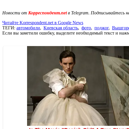
Новости от
Корреспондент.net
в Telegram. Подписывайтесь н
Читайте Korrespondent.net в Google News
ТЕГИ:
автомобили
,
Киевская область
,
фото
,
поджог
,
Вышгор
Если вы заметили ошибку, выделите необходимый текст и нажми