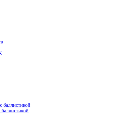
ев
К
с баллистикой