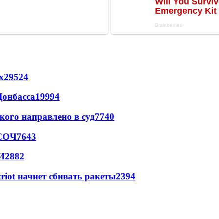
х
29524
Донбасса
19994
кого направлено в суд
7740
 СОЧ
7643
И
2882
triot начнет сбивать ракеты
2394