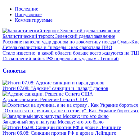
Последние
Популярные
Комментируемые
Баллистический террор: Зеленский сделал заявление
Россияне нанесли удар дроном по локомотиву поезда Сумы-Ки
Летела баллистика и "шахеды": как сработала ПВО
Стало известно, в какой области больше всего жалуются на ТЦ
15 скоплений войск РФ подверглись ударам - Генштаб
Сюжеты
Итоги 07.08: "Адские" санкции и "парад" дронов
Адские санкции. Решение Сената США
"Охотиться на лучника, а не на стрелу". Как Украине бороться 
Загадочный звук напугал Москву: что это было
Итоги 06.08: Санкции против РФ и дрон в Лейпциге