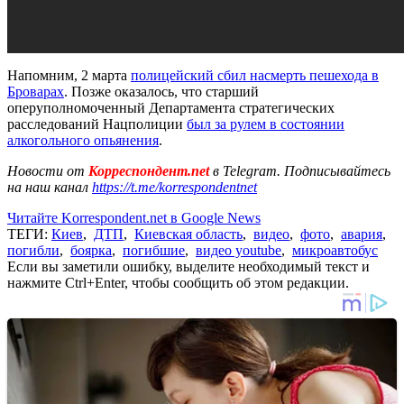
Напомним, 2 марта
полицейский сбил насмерть пешехода в
Броварах
. Позже оказалось, что старший
оперуполномоченный Департамента стратегических
расследований Нацполиции
был за рулем в состоянии
алкогольного опьянения
.
Новости от
Корреспондент.net
в Telegram. Подписывайтесь
на наш канал
https://t.me/korrespondentnet
Читайте Korrespondent.net в Google News
ТЕГИ:
Киев
,
ДТП
,
Киевская область
,
видео
,
фото
,
авария
,
погибли
,
боярка
,
погибшие
,
видео youtube
,
микроавтобус
Если вы заметили ошибку, выделите необходимый текст и
нажмите Ctrl+Enter, чтобы сообщить об этом редакции.