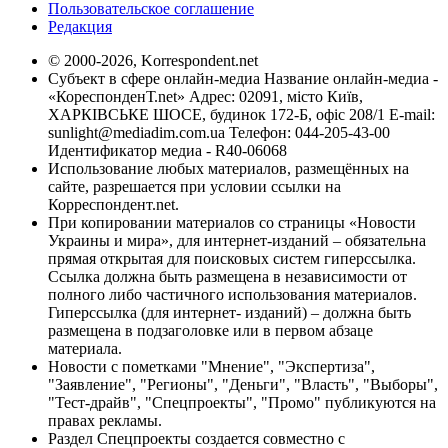
Пользовательское соглашение
Редакция
© 2000-2026, Korrespondent.net
Субъект в сфере онлайн-медиа Название онлайн-медиа -
«КореспонденТ.net» Адрес: 02091, місто Київ,
ХАРКІВСЬКЕ ШОСЕ, будинок 172-Б, офіс 208/1 E-mail:
sunlight@mediadim.com.ua
Телефон: 044-205-43-00
Идентификатор медиа - R40-06068
Использование любых материалов, размещённых на
сайте, разрешается при условии ссылки на
Корреспондент.net.
При копировании материалов со страницы «Новости
Украины и мира», для интернет-изданий – обязательна
прямая открытая для поисковых систем гиперссылка.
Ссылка должна быть размещена в независимости от
полного либо частичного использования материалов.
Гиперссылка (для интернет- изданий) – должна быть
размещена в подзаголовке или в первом абзаце
материала.
Новости с пометками "Мнение", "Экспертиза",
"Заявление", "Регионы", "Деньги", "Власть", "Выборы",
"Тест-драйв", "Спецпроекты", "Промо" публикуются на
правах рекламы.
Раздел Спецпроекты создается совместно с