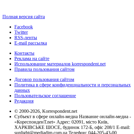
Полная версия сайта
Facebook
Twitter
RSS-ленты
E-mail рассылка
Контакты
Реклама на сайте
Использование материалов korrespondent.net
Правила пользования сайтом
Договор пользования сайтом
Политика в сфере конфиденциальности и персональных
данных
Пользовательское соглашение
Редакция
© 2000-2026, Korrespondent.net
Субъект в сфере онлайн-медиа Название онлайн-медиа -
«КореспонденТ.net» Адрес: 02091, місто Київ,
ХАРКІВСЬКЕ ШОСЕ, будинок 172-Б, офіс 208/1 E-mail:
sunlight@mediadim.com.ua
Телефон: 044-205-43-00