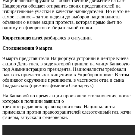
Национальные дружины – общественное движение на базе
Нацкорпуса обещает отправить своих представителей на
избирательные участки в качестве наблюдателей. Но и это не
самое главное – за три недели до выборов националисты
объявили о начале акции протеста, которая прямо бьет по
одному из фаворитов избирательной гонки.
Корреспондент.
net
разбирался в ситуации.
Столкновения 9 марта
9 марта представители Нацкорпуса устроили в центре Киева
акцию День гнев, в ходе которой пришли на улицу Банковую
под Администрацию президента. Националисты требовали
наказать причастных к хищениям в Укроборонпроме. В этом
обвиняют окружение президента, в частности отца и сына
Гладковских (прежняя фамилия Свинарчук).
На Банковой во время акции произошли столкновения, после
которых в полиции заявили о
трех пострадавших правоохранителях. Националисты
применяли против правоохранителей слезоточивый газ, жгли
файеры, запускали фейерверки.