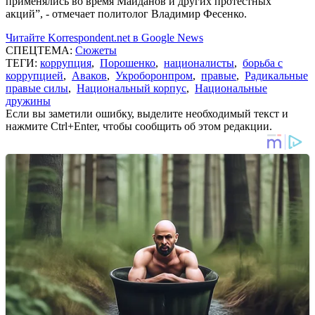
применялись во время Майданов и других протестных
акций”, - отмечает политолог Владимир Фесенко.
Читайте Korrespondent.net в Google News
СПЕЦТЕМА:
Сюжеты
ТЕГИ:
коррупция
,
Порошенко
,
националисты
,
борьба с
коррупцией
,
Аваков
,
Укроборонпром
,
правые
,
Радикальные
правые силы
,
Национальный корпус
,
Национальные
дружины
Если вы заметили ошибку, выделите необходимый текст и
нажмите Ctrl+Enter, чтобы сообщить об этом редакции.