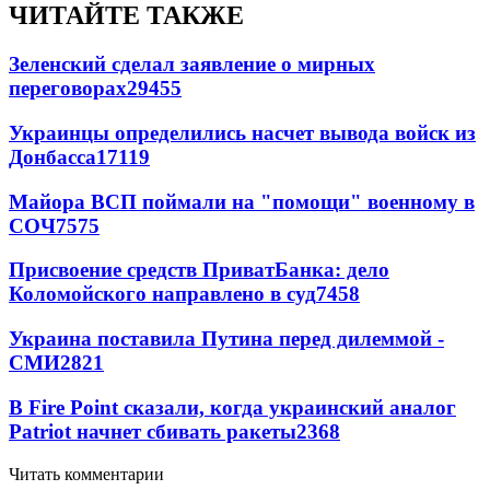
ЧИТАЙТЕ ТАКЖЕ
Зеленский сделал заявление о мирных
переговорах
29455
Украинцы определились насчет вывода войск из
Донбасса
17119
Майора ВСП поймали на "помощи" военному в
СОЧ
7575
Присвоение средств ПриватБанка: дело
Коломойского направлено в суд
7458
Украина поставила Путина перед дилеммой -
СМИ
2821
В Fire Point сказали, когда украинский аналог
Patriot начнет сбивать ракеты
2368
Читать комментарии