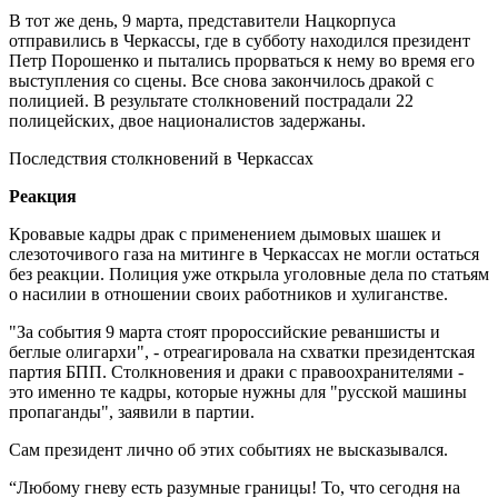
В тот же день, 9 марта, представители Нацкорпуса
отправились в Черкассы, где в субботу находился президент
Петр Порошенко и пытались прорваться к нему во время его
выступления со сцены. Все снова закончилось дракой с
полицией. В результате столкновений пострадали 22
полицейских, двое националистов задержаны.
Последствия столкновений в Черкассах
Реакция
Кровавые кадры драк с применением дымовых шашек и
слезоточивого газа на митинге в Черкассах не могли остаться
без реакции. Полиция уже открыла уголовные дела по статьям
о насилии в отношении своих работников и хулиганстве.
"За события 9 марта стоят пророссийские реваншисты и
беглые олигархи", - отреагировала на схватки президентская
партия БПП. Столкновения и драки с правоохранителями -
это именно те кадры, которые нужны для "русской машины
пропаганды", заявили в партии.
Сам президент лично об этих событиях не высказывался.
“Любому гневу есть разумные границы! То, что сегодня на