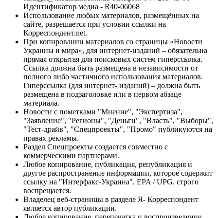
Идентификатор медиа - R40-06068
Использование любых материалов, размещённых на
сайте, разрешается при условии ссылки на
Корреспондент.net.
При копировании материалов со страницы «Новости
Украины и мира», для интернет-изданий – обязательна
прямая открытая для поисковых систем гиперссылка.
Ссылка должна быть размещена в независимости от
полного либо частичного использования материалов.
Гиперссылка (для интернет- изданий) – должна быть
размещена в подзаголовке или в первом абзаце
материала.
Новости с пометками "Мнение", "Экспертиза",
"Заявление", "Регионы", "Деньги", "Власть", "Выборы",
"Тест-драйв", "Спецпроекты", "Промо" публикуются на
правах рекламы.
Раздел Спецпроекты создается совместно с
коммерческими партнерами.
Любое копирование, публикация, републикация и
другое распространение информации, которое содержит
ссылку на "Интерфакс-Украина", EPA / UPG, строго
воспрещается.
Владелец веб-страницы в разделе Я- Корреспондент
является автор публикации.
Любое копирование, перепечатка и воспроизведение