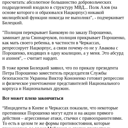
просчитать: абсолютное большинство добровольческих
подразделений входило в структуру МВД... Полк Азов (на
основе которого и образовался Нацкорпус) никакой
милицейской функции никогда не выполнял", - подчеркивает
Билецкий.
"Полиция перекрывает Банковую по заказу Порошенко,
заминает дела Свинарчуков, полиция прикрывает Порошенко,
как мать своего ребенка, в частности в Черкассах,
репрессирует Нацкорпус, а связи почему-то не у Авакова с
Порошенко, входящих в одну коалицию, а у меня. Это абсурд
и ахинея", – считает нардеп.
В тоже время Билецкий заявил, что по приказу президента
Петра Порошенко заместитель председателя Службы
безопасности Украины Виктор Кононенко готовит репрессии
и физическое уничтожение представителей Национального
корпуса и Национальных дружин.
Все может плохо закончиться
“Инциденты в Киеве и Черкассах показали, что некоторые
противники Порошенко могут идти и на акции прямого
действия – агрессивные атаки, стычки с правоохранителями.
То есть в целом те же формы противостояния, которые