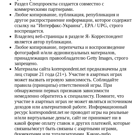
Раздел Спецпроекты создается совместно с
коммерческими партнерами.
Любое копирование, публикация, републикация и
другое распространение информации, которое содержит
ссылку на "Интерфакс-Украина", EPA / UPG, строго
воспрещается.
Владелец веб-страницы в разделе Я- Корреспондент
является автор публикации.
Любое копирование, перепечатка и воспроизведение
фотографий и/или аудиовизуальных материалов,
принадлежащих правообладателю Getty Images, строго
запрещено.
Материалы сайта korrespondent.net предназначены для
лиц старше 21 года (21+). Участие в азартных играх
может вызвать игровую зависимость. Соблюдайте
правила (принципы) ответственной игры. При
обнаружении первых признаков зависимости
немедленно обратитесь к специалисту. Помните, что
участие в азартных играх не может являться источником
доходов или альтернативой работе. Информационный
ресурс korrespondent.net не проводит игры на реальные
и/или виртуальные деньги, сайт не принимает ни в
какой форме оплату ставок и других платежей, которые
связаны/могут быть связаны с азартными играми,
букмекерами или тотализаторами. Какие-либо