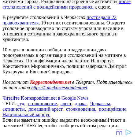
жителями города. Радикально настроенные активисты
после
столкновений с полицейскими прорвались
к сцене.
В результате столкновений в Черкассах
пострадали 22
правоохранителя
, 19 из них госпитализированы. Открыто
уголовное производство по статьям угроза или насилие в
отношении сотрудника правоохранительного органа и
хулиганство.
10 марта в полиции сообщили о задержании двух
подозреваемых в организации столкновений на митинге в
Черкассах. По информации члена партии Нацкорпус
Константина Мирошниченко, полиция задержала Дмитрия
Кухарчука и Евгения Свиридова.
Новости от
Корреспондент.net
в Telegram. Подписывайтесь
на наш канал
https://t.me/korrespondentnet
Читайте Korrespondent.net в Google News
ТЕГИ:
суд
,
столкновение
,
арест
,
драка
,
Черкассы
,
активисты
,
домашний арест
,
столкновения
,
полицейские
,
Национальный корпус
Если вы заметили ошибку, выделите необходимый текст и
нажмите Ctrl+Enter, чтобы сообщить об этом редакции.