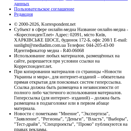
данных
Пользовательское соглашение
Редакция
© 2000-2026, Korrespondent.net
Субъект в сфере онлайн-медиа Название онлайн-медиа -
«КореспонденТ.net» Адрес: 02091, місто Київ,
ХАРКІВСЬКЕ ШОСЕ, будинок 172-Б, офіс 208/1 E-mail:
sunlight@mediadim.com.ua
Телефон: 044-205-43-00
Идентификатор медиа - R40-06068
Использование любых материалов, размещённых на
сайте, разрешается при условии ссылки на
Корреспондент.net.
При копировании материалов со страницы «Новости
Украины и мира», для интернет-изданий – обязательна
прямая открытая для поисковых систем гиперссылка.
Ссылка должна быть размещена в независимости от
полного либо частичного использования материалов.
Гиперссылка (для интернет- изданий) – должна быть
размещена в подзаголовке или в первом абзаце
материала.
Новости с пометками "Мнение", "Экспертиза",
"Заявление", "Регионы", "Деньги", "Власть", "Выборы",
"Тест-драйв", "Спецпроекты", "Промо" публикуются на
правах рекламы.