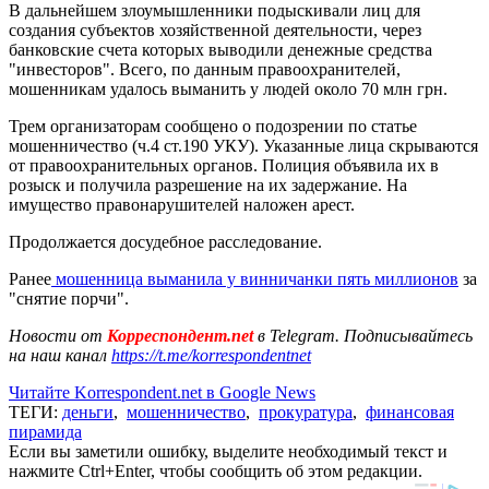
В дальнейшем злоумышленники подыскивали лиц для
создания субъектов хозяйственной деятельности, через
банковские счета которых выводили денежные средства
"инвесторов". Всего, по данным правоохранителей,
мошенникам удалось выманить у людей около 70 млн грн.
Трем организаторам сообщено о подозрении по статье
мошенничество (ч.4 ст.190 УКУ). Указанные лица скрываются
от правоохранительных органов. Полиция объявила их в
розыск и получила разрешение на их задержание. На
имущество правонарушителей наложен арест.
Продолжается досудебное расследование.
Ранее
мошенница выманила у винничанки пять миллионов
за
"снятие порчи".
Новости от
Корреспондент.net
в Telegram. Подписывайтесь
на наш канал
https://t.me/korrespondentnet
Читайте Korrespondent.net в Google News
ТЕГИ:
деньги
,
мошенничество
,
прокуратура
,
финансовая
пирамида
Если вы заметили ошибку, выделите необходимый текст и
нажмите Ctrl+Enter, чтобы сообщить об этом редакции.