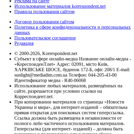
Реклама на сайте
Использование материалов korrespondent.net
Правила пользования сайтом
Договор пользования сайтом
Политика в сфере конфиденциальности и персональных
данных
Пользовательское соглашение
Редакция
© 2000-2026, Korrespondent.net
Субъект в сфере онлайн-медиа Название онлайн-медиа -
«КореспонденТ.net» Адрес: 02091, місто Київ,
ХАРКІВСЬКЕ ШОСЕ, будинок 172-Б, офіс 208/1 E-mail:
sunlight@mediadim.com.ua
Телефон: 044-205-43-00
Идентификатор медиа - R40-06068
Использование любых материалов, размещённых на
сайте, разрешается при условии ссылки на
Корреспондент.net.
При копировании материалов со страницы «Новости
Украины и мира», для интернет-изданий – обязательна
прямая открытая для поисковых систем гиперссылка.
Ссылка должна быть размещена в независимости от
полного либо частичного использования материалов.
Гиперссылка (для интернет- изданий) – должна быть