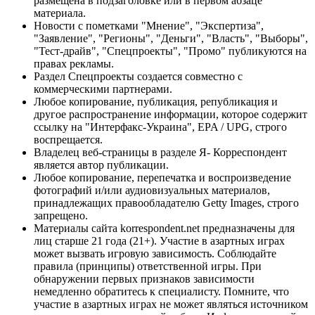
размещена в подзаголовке или в первом абзаце
материала.
Новости с пометками "Мнение", "Экспертиза",
"Заявление", "Регионы", "Деньги", "Власть", "Выборы",
"Тест-драйв", "Спецпроекты", "Промо" публикуются на
правах рекламы.
Раздел Спецпроекты создается совместно с
коммерческими партнерами.
Любое копирование, публикация, републикация и
другое распространение информации, которое содержит
ссылку на "Интерфакс-Украина", EPA / UPG, строго
воспрещается.
Владелец веб-страницы в разделе Я- Корреспондент
является автор публикации.
Любое копирование, перепечатка и воспроизведение
фотографий и/или аудиовизуальных материалов,
принадлежащих правообладателю Getty Images, строго
запрещено.
Материалы сайта korrespondent.net предназначены для
лиц старше 21 года (21+). Участие в азартных играх
может вызвать игровую зависимость. Соблюдайте
правила (принципы) ответственной игры. При
обнаружении первых признаков зависимости
немедленно обратитесь к специалисту. Помните, что
участие в азартных играх не может являться источником