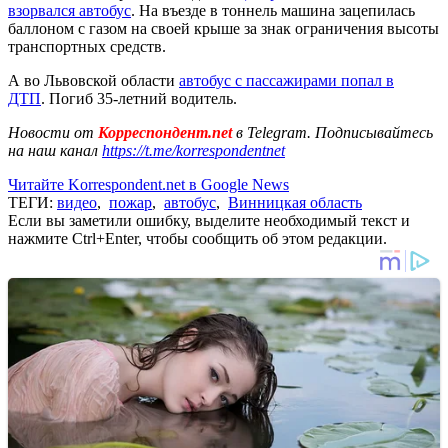
взорвался автобус
. На въезде в тоннель машина зацепилась
баллоном с газом на своей крыше за знак ограничения высоты
транспортных средств.
А во Львовской области
автобус с пассажирами попал в
ДТП
. Погиб 35-летний водитель.
Новости от
Корреспондент.net
в Telegram. Подписывайтесь
на наш канал
https://t.me/korrespondentnet
Читайте Korrespondent.net в Google News
ТЕГИ:
видео
,
пожар
,
автобус
,
Винницкая область
Если вы заметили ошибку, выделите необходимый текст и
нажмите Ctrl+Enter, чтобы сообщить об этом редакции.