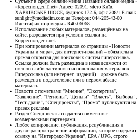
Субъект в сфере онлайн-медиа Название онлайн-медиа -
«КореспонденТ.net» Адрес: 02091, місто Київ,
ХАРКІВСЬКЕ ШОСЕ, будинок 172-Б, офіс 208/1 E-mail:
sunlight@mediadim.com.ua
Телефон: 044-205-43-00
Идентификатор медиа - R40-06068
Использование любых материалов, размещённых на
сайте, разрешается при условии ссылки на
Корреспондент.net.
При копировании материалов со страницы «Новости
Украины и мира», для интернет-изданий – обязательна
прямая открытая для поисковых систем гиперссылка.
Ссылка должна быть размещена в независимости от
полного либо частичного использования материалов.
Гиперссылка (для интернет- изданий) – должна быть
размещена в подзаголовке или в первом абзаце
материала.
Новости с пометками "Мнение", "Экспертиза",
"Заявление", "Регионы", "Деньги", "Власть", "Выборы",
"Тест-драйв", "Спецпроекты", "Промо" публикуются на
правах рекламы.
Раздел Спецпроекты создается совместно с
коммерческими партнерами.
Любое копирование, публикация, републикация и
другое распространение информации, которое содержит
ссылку на "Интерфакс-Украина", EPA / UPG, строго