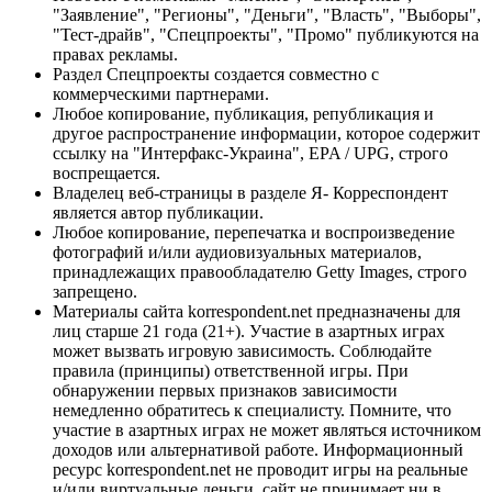
"Заявление", "Регионы", "Деньги", "Власть", "Выборы",
"Тест-драйв", "Спецпроекты", "Промо" публикуются на
правах рекламы.
Раздел Спецпроекты создается совместно с
коммерческими партнерами.
Любое копирование, публикация, републикация и
другое распространение информации, которое содержит
ссылку на "Интерфакс-Украина", EPA / UPG, строго
воспрещается.
Владелец веб-страницы в разделе Я- Корреспондент
является автор публикации.
Любое копирование, перепечатка и воспроизведение
фотографий и/или аудиовизуальных материалов,
принадлежащих правообладателю Getty Images, строго
запрещено.
Материалы сайта korrespondent.net предназначены для
лиц старше 21 года (21+). Участие в азартных играх
может вызвать игровую зависимость. Соблюдайте
правила (принципы) ответственной игры. При
обнаружении первых признаков зависимости
немедленно обратитесь к специалисту. Помните, что
участие в азартных играх не может являться источником
доходов или альтернативой работе. Информационный
ресурс korrespondent.net не проводит игры на реальные
и/или виртуальные деньги, сайт не принимает ни в