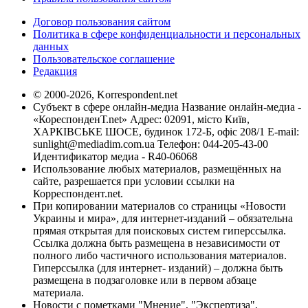
Договор пользования сайтом
Политика в сфере конфиденциальности и персональных
данных
Пользовательское соглашение
Редакция
© 2000-2026, Korrespondent.net
Субъект в сфере онлайн-медиа Название онлайн-медиа -
«КореспонденТ.net» Адрес: 02091, місто Київ,
ХАРКІВСЬКЕ ШОСЕ, будинок 172-Б, офіс 208/1 E-mail:
sunlight@mediadim.com.ua
Телефон: 044-205-43-00
Идентификатор медиа - R40-06068
Использование любых материалов, размещённых на
сайте, разрешается при условии ссылки на
Корреспондент.net.
При копировании материалов со страницы «Новости
Украины и мира», для интернет-изданий – обязательна
прямая открытая для поисковых систем гиперссылка.
Ссылка должна быть размещена в независимости от
полного либо частичного использования материалов.
Гиперссылка (для интернет- изданий) – должна быть
размещена в подзаголовке или в первом абзаце
материала.
Новости с пометками "Мнение", "Экспертиза",