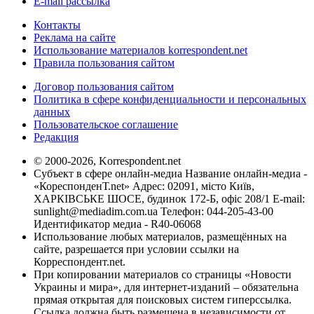
E-mail рассылка
Контакты
Реклама на сайте
Использование материалов korrespondent.net
Правила пользования сайтом
Договор пользования сайтом
Политика в сфере конфиденциальности и персональных
данных
Пользовательское соглашение
Редакция
© 2000-2026, Korrespondent.net
Субъект в сфере онлайн-медиа Название онлайн-медиа -
«КореспонденТ.net» Адрес: 02091, місто Київ,
ХАРКІВСЬКЕ ШОСЕ, будинок 172-Б, офіс 208/1 E-mail:
sunlight@mediadim.com.ua
Телефон: 044-205-43-00
Идентификатор медиа - R40-06068
Использование любых материалов, размещённых на
сайте, разрешается при условии ссылки на
Корреспондент.net.
При копировании материалов со страницы «Новости
Украины и мира», для интернет-изданий – обязательна
прямая открытая для поисковых систем гиперссылка.
Ссылка должна быть размещена в независимости от