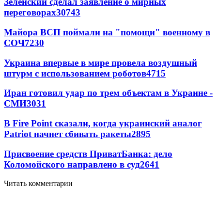
Зеленский сделал заявление о мирных
переговорах
30743
Майора ВСП поймали на "помощи" военному в
СОЧ
7230
Украина впервые в мире провела воздушный
штурм с использованием роботов
4715
Иран готовил удар по трем объектам в Украине -
СМИ
3031
В Fire Point сказали, когда украинский аналог
Patriot начнет сбивать ракеты
2895
Присвоение средств ПриватБанка: дело
Коломойского направлено в суд
2641
Читать комментарии