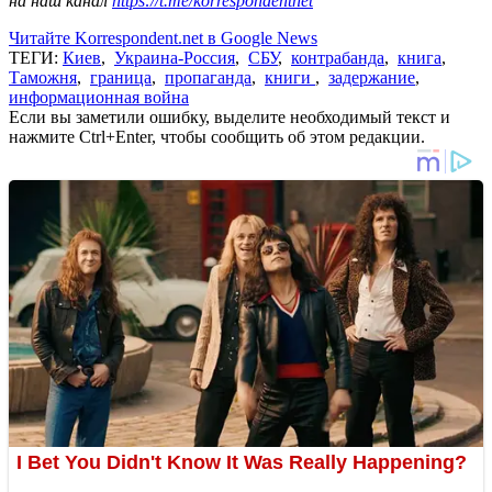
на наш канал
https://t.me/korrespondentnet
Читайте Korrespondent.net в Google News
ТЕГИ:
Киев
,
Украина-Россия
,
СБУ
,
контрабанда
,
книга
,
Таможня
,
граница
,
пропаганда
,
книги
,
задержание
,
информационная война
Если вы заметили ошибку, выделите необходимый текст и
нажмите Ctrl+Enter, чтобы сообщить об этом редакции.