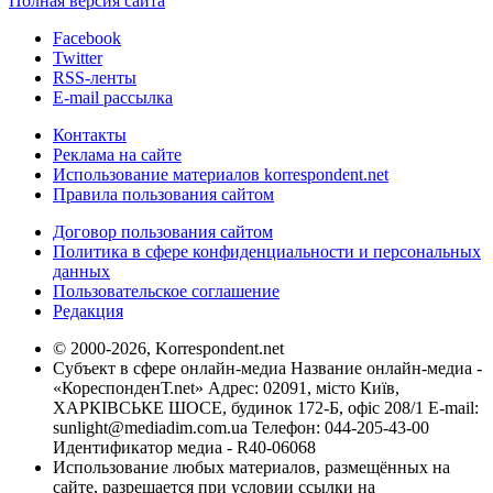
Полная версия сайта
Facebook
Twitter
RSS-ленты
E-mail рассылка
Контакты
Реклама на сайте
Использование материалов korrespondent.net
Правила пользования сайтом
Договор пользования сайтом
Политика в сфере конфиденциальности и персональных
данных
Пользовательское соглашение
Редакция
© 2000-2026, Korrespondent.net
Субъект в сфере онлайн-медиа Название онлайн-медиа -
«КореспонденТ.net» Адрес: 02091, місто Київ,
ХАРКІВСЬКЕ ШОСЕ, будинок 172-Б, офіс 208/1 E-mail:
sunlight@mediadim.com.ua
Телефон: 044-205-43-00
Идентификатор медиа - R40-06068
Использование любых материалов, размещённых на
сайте, разрешается при условии ссылки на