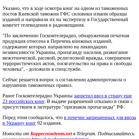
Указано, что в ходе осмотра книг на одном из таможенных
постов Киевской таможни ГФС силовики изъяли образцы
изданий и направили их на экспертизу в Государственный
комитет телевидения и радиовещания.
"По заключению Госкомтелерадио, обнаруженная печатная
продукция отнесена в Перечень книжных изданий,
содержание которых направлено на ликвидацию
независимости Украины, пропаганду насилия, разжигание
межэтнической, расовой, религиозной вражды, совершения
террористических актов, посягательство на права и свободы
человека", - доложили в спецслужбе.
Сейчас решается вопрос о составлении админпротокола о
нарушении таможенных правил.
Ранее Госкомтелерадио Украины
запретил ввоз в страну еще
23 российских книг
. В выдаче разрешений отказано в связи с
присутствием в литературе "признаков пропаганды" РФ.
Перед этим сообщалось, что
в перечне запрещенных для ввоза
в Украину книг
92 издания.
Новости от
Корреспондент.net
в Telegram. Подписывайтесь