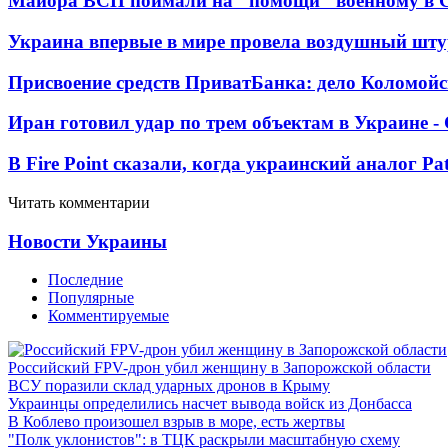
Майора ВСП поймали на "помощи" военному в
Украина впервые в мире провела воздушный шту
Присвоение средств ПриватБанка: дело Коломойс
Иран готовил удар по трем объектам в Украине 
В Fire Point сказали, когда украинский аналог Pa
Читать комментарии
Новости Украины
Последние
Популярные
Комментируемые
Российский FPV-дрон убил женщину в Запорожской области
ВСУ поразили склад ударных дронов в Крыму
Украинцы определились насчет вывода войск из Донбасса
В Коблево произошел взрыв в море, есть жертвы
"Полк уклонистов": в ТЦК раскрыли масштабную схему