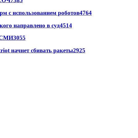
 СОЧ
7385
рм с использованием роботов
4764
кого направлено в суд
4514
- СМИ
3055
triot начнет сбивать ракеты
2925