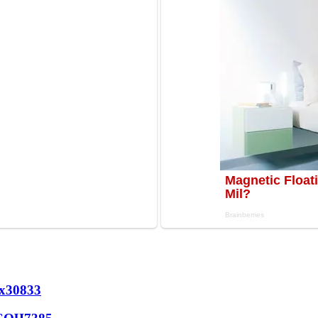
х
30833