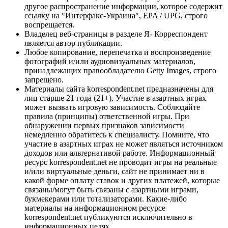
другое распространение информации, которое содержит
ссылку на "Интерфакс-Украина", EPA / UPG, строго
воспрещается.
Владелец веб-страницы в разделе Я- Корреспондент
является автор публикации.
Любое копирование, перепечатка и воспроизведение
фотографий и/или аудиовизуальных материалов,
принадлежащих правообладателю Getty Images, строго
запрещено.
Материалы сайта korrespondent.net предназначены для
лиц старше 21 года (21+). Участие в азартных играх
может вызвать игровую зависимость. Соблюдайте
правила (принципы) ответственной игры. При
обнаружении первых признаков зависимости
немедленно обратитесь к специалисту. Помните, что
участие в азартных играх не может являться источником
доходов или альтернативой работе. Информационный
ресурс korrespondent.net не проводит игры на реальные
и/или виртуальные деньги, сайт не принимает ни в
какой форме оплату ставок и других платежей, которые
связаны/могут быть связаны с азартными играми,
букмекерами или тотализаторами. Какие-либо
материалы на информационном ресурсе
korrespondent.net публикуются исключительно в
информационных целях.