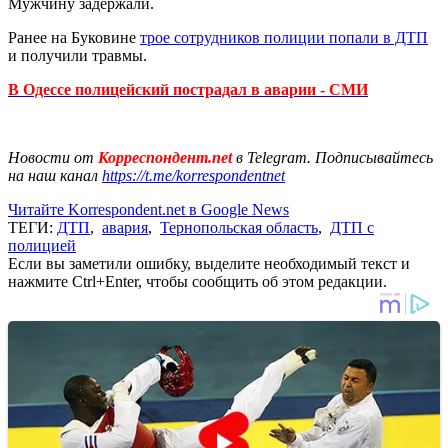
Мужчину задержали.
Ранее на Буковине
трое сотрудников полиции попали в ДТП
и получили травмы.
В Одессе полицейский пострадал в аварии - СМИ
Новости от
Корреспондент.net
в Telegram. Подписывайтесь
на наш канал
https://t.me/korrespondentnet
Читайте Korrespondent.net в Google News
ТЕГИ:
ДТП
,
авария
,
Тернопольская область
,
ДТП с
полицией
Если вы заметили ошибку, выделите необходимый текст и
нажмите Ctrl+Enter, чтобы сообщить об этом редакции.