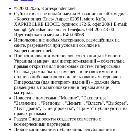
© 2000-2026, Korrespondent.net
Субъект в сфере онлайн-медиа Название онлайн-медиа -
«КореспонденТ.net» Адрес: 02091, місто Київ,
ХАРКІВСЬКЕ ШОСЕ, будинок 172-Б, офіс 208/1 E-mail:
sunlight@mediadim.com.ua
Телефон: 044-205-43-00
Идентификатор медиа - R40-06068
Использование любых материалов, размещённых на
сайте, разрешается при условии ссылки на
Корреспондент.net.
При копировании материалов со страницы «Новости
Украины и мира», для интернет-изданий – обязательна
прямая открытая для поисковых систем гиперссылка.
Ссылка должна быть размещена в независимости от
полного либо частичного использования материалов.
Гиперссылка (для интернет- изданий) – должна быть
размещена в подзаголовке или в первом абзаце
материала.
Новости с пометками "Мнение", "Экспертиза",
"Заявление", "Регионы", "Деньги", "Власть", "Выборы",
"Тест-драйв", "Спецпроекты", "Промо" публикуются на
правах рекламы.
Раздел Спецпроекты создается совместно с
коммерческими партнерами.
Любое копирование, публикация, републикация и