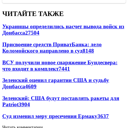
ЧИТАЙТЕ ТАКЖЕ
Украинцы определились насчет вывода войск из
Донбасса
27504
Присвоение средств ПриватБанка: дело
Коломойского направлено в суд
8148
ВСУ получили новое снаряжение Бундесвера:
что входит в комплект
7441
Зеленский оценил гарантии США и судьбу
Донбасса
4609
Зеленский: США будут поставлять ракеты для
Patriot
3904
Суд изменил меру пресечения Ермаку
3637
Читать комментарии