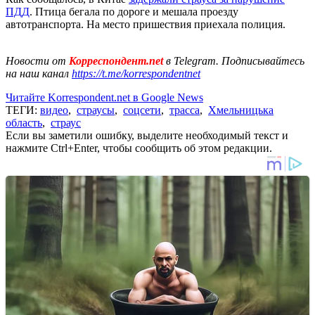
ПДД
. Птица бегала по дороге и мешала проезду
автотранспорта. На место пришествия приехала полиция.
Новости от
Корреспондент.net
в Telegram. Подписывайтесь
на наш канал
https://t.me/korrespondentnet
Читайте Korrespondent.net в Google News
ТЕГИ:
видео
,
страусы
,
соцсети
,
трасса
,
Хмельницька
область
,
страус
Если вы заметили ошибку, выделите необходимый текст и
нажмите Ctrl+Enter, чтобы сообщить об этом редакции.