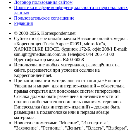
Договор пользования сайтом
Политика в сфере конфиденциальности и персональных
данных
Пользовательское соглашение
Редакция
© 2000-2026, Korrespondent.net
Субъект в сфере онлайн-медиа Название онлайн-медиа -
«КореспонденТ.net» Адрес: 02091, місто Київ,
ХАРКІВСЬКЕ ШОСЕ, будинок 172-Б, офіс 208/1 E-mail:
sunlight@mediadim.com.ua
Телефон: 044-205-43-00
Идентификатор медиа - R40-06068
Использование любых материалов, размещённых на
сайте, разрешается при условии ссылки на
Корреспондент.net.
При копировании материалов со страницы «Новости
Украины и мира», для интернет-изданий – обязательна
прямая открытая для поисковых систем гиперссылка.
Ссылка должна быть размещена в независимости от
полного либо частичного использования материалов.
Гиперссылка (для интернет- изданий) – должна быть
размещена в подзаголовке или в первом абзаце
материала.
Новости с пометками "Мнение", "Экспертиза",
"Заявление", "Регионы", "Деньги", "Власть", "Выборы",