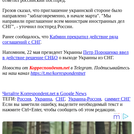
отметил российский постпред.
Грозов сказал, что приглашение украинской стороне было
направлено "заблаговременно, в начале марта". "Мы
направили приглашение всем министрам иностранных дел
СНГ", - уточнил постпред России.
Ранее сообщалось, что
Кабмин прекратил действие ряда
соглашений с СНГ
.
Напомним, 22 мая президент Украины
Петр Порошенко ввел
в действие решение СНБО
о выходе Украины из СНГ.
Новости от
Корреспондент.net
в Telegram. Подписывайтесь
на наш канал
https://t.me/korrespondentnet
Читайте Korrespondent.net в Google News
ТЕГИ:
Россия
,
Украина
,
СНГ
,
Украина-Россия
,
саммит СНГ
Если вы заметили ошибку, выделите необходимый текст и
нажмите Ctrl+Enter, чтобы сообщить об этом редакции.