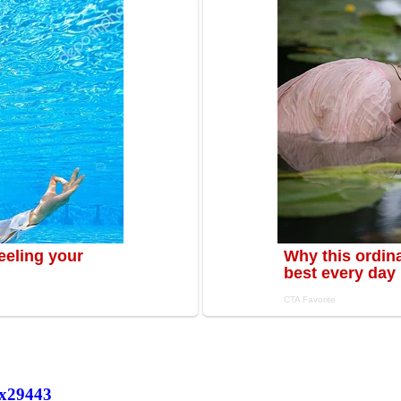
х
29443