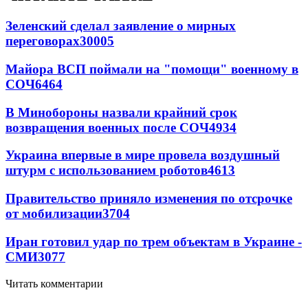
Зеленский сделал заявление о мирных
переговорах
30005
Майора ВСП поймали на "помощи" военному в
СОЧ
6464
В Минобороны назвали крайний срок
возвращения военных после СОЧ
4934
Украина впервые в мире провела воздушный
штурм с использованием роботов
4613
Правительство приняло изменения по отсрочке
от мобилизации
3704
Иран готовил удар по трем объектам в Украине -
СМИ
3077
Читать комментарии