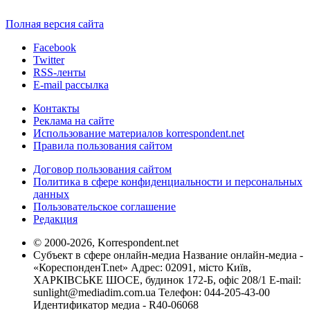
Полная версия сайта
Facebook
Twitter
RSS-ленты
E-mail рассылка
Контакты
Реклама на сайте
Использование материалов korrespondent.net
Правила пользования сайтом
Договор пользования сайтом
Политика в сфере конфиденциальности и персональных
данных
Пользовательское соглашение
Редакция
© 2000-2026, Korrespondent.net
Субъект в сфере онлайн-медиа Название онлайн-медиа -
«КореспонденТ.net» Адрес: 02091, місто Київ,
ХАРКІВСЬКЕ ШОСЕ, будинок 172-Б, офіс 208/1 E-mail:
sunlight@mediadim.com.ua
Телефон: 044-205-43-00
Идентификатор медиа - R40-06068