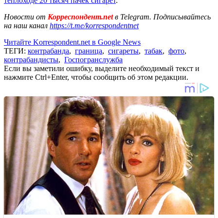
теплоходе 20 тысяч пачек сигарет
.
Новости от
Корреспондент.net
в Telegram. Подписывайтесь
на наш канал
https://t.me/korrespondentnet
Читайте Korrespondent.net в Google News
ТЕГИ:
контрабанда
,
граница
,
сигареты
,
табак
,
фото
,
контрабандисты
,
Госпогранслужба
Если вы заметили ошибку, выделите необходимый текст и
нажмите Ctrl+Enter, чтобы сообщить об этом редакции.