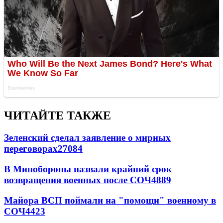
ЧИТАЙТЕ ТАКЖЕ
Зеленский сделал заявление о мирных
переговорах
27084
В Минобороны назвали крайний срок
возвращения военных после СОЧ
4889
Майора ВСП поймали на "помощи" военному в
СОЧ
4423