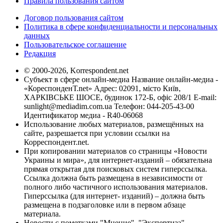
Правила пользования сайтом
Договор пользования сайтом
Политика в сфере конфиденциальности и персональных
данных
Пользовательское соглашение
Редакция
© 2000-2026, Korrespondent.net
Субъект в сфере онлайн-медиа Название онлайн-медиа -
«КореспонденТ.net» Адрес: 02091, місто Київ,
ХАРКІВСЬКЕ ШОСЕ, будинок 172-Б, офіс 208/1 E-mail:
sunlight@mediadim.com.ua
Телефон: 044-205-43-00
Идентификатор медиа - R40-06068
Использование любых материалов, размещённых на
сайте, разрешается при условии ссылки на
Корреспондент.net.
При копировании материалов со страницы «Новости
Украины и мира», для интернет-изданий – обязательна
прямая открытая для поисковых систем гиперссылка.
Ссылка должна быть размещена в независимости от
полного либо частичного использования материалов.
Гиперссылка (для интернет- изданий) – должна быть
размещена в подзаголовке или в первом абзаце
материала.
Новости с пометками "Мнение", "Экспертиза",