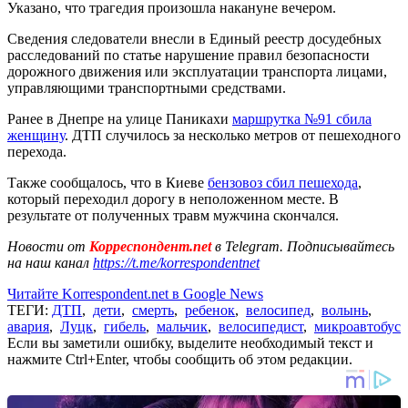
Указано, что трагедия произошла накануне вечером.
Сведения следователи внесли в Единый реестр досудебных
расследований по статье нарушение правил безопасности
дорожного движения или эксплуатации транспорта лицами,
управляющими транспортными средствами.
Ранее в Днепре на улице Паникахи
маршрутка №91 сбила
женщину
. ДТП случилось за несколько метров от пешеходного
перехода.
Также сообщалось, что в Киеве
бензовоз сбил пешехода
,
который переходил дорогу в неположенном месте. В
результате от полученных травм мужчина скончался.
Новости от
Корреспондент.net
в Telegram. Подписывайтесь
на наш канал
https://t.me/korrespondentnet
Читайте Korrespondent.net в Google News
ТЕГИ:
ДТП
,
дети
,
смерть
,
ребенок
,
велосипед
,
волынь
,
авария
,
Луцк
,
гибель
,
мальчик
,
велосипедист
,
микроавтобус
Если вы заметили ошибку, выделите необходимый текст и
нажмите Ctrl+Enter, чтобы сообщить об этом редакции.