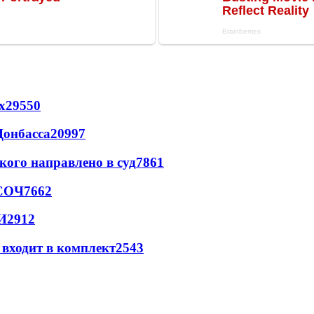
х
29550
Донбасса
20997
кого направлено в суд
7861
 СОЧ
7662
И
2912
 входит в комплект
2543