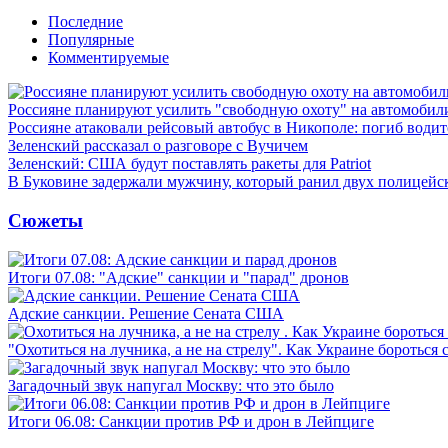
Последние
Популярные
Комментируемые
Россияне планируют усилить "свободную охоту" на автомобил
Россияне атаковали рейсовый автобус в Никополе: погиб водит
Зеленский рассказал о разговоре с Вучичем
Зеленский: США будут поставлять ракеты для Patriot
В Буковине задержали мужчину, который ранил двух полицейс
Сюжеты
Итоги 07.08: "Адские" санкции и "парад" дронов
Адские санкции. Решение Сената США
"Охотиться на лучника, а не на стрелу". Как Украине бороться 
Загадочный звук напугал Москву: что это было
Итоги 06.08: Санкции против РФ и дрон в Лейпциге