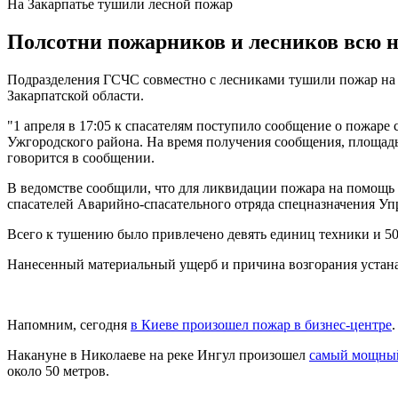
На Закарпатье тушили лесной пожар
Полсотни пожарников и лесников всю н
Подразделения ГСЧС совместно с лесниками тушили пожар на т
Закарпатской области.
"1 апреля в 17:05 к спасателям поступило сообщение о пожаре
Ужгородского района. На время получения сообщения, площадь п
говорится в сообщении.
В ведомстве сообщили, что для ликвидации пожара на помощь
спасателей Аварийно-спасательного отряда спецназначения Уп
Всего к тушению было привлечено девять единиц техники и 50 
Нанесенный материальный ущерб и причина возгорания устан
Напомним, сегодня
в Киеве произошел пожар в бизнес-центре
Накануне в Николаеве на реке Ингул произошел
самый мощный
около 50 метров.