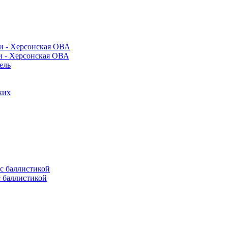
и - Херсонская ОВА
ель
ких
с баллистикой