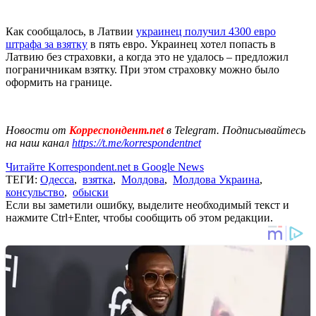
Как сообщалось, в Латвии
украинец получил 4300 евро
штрафа за взятку
в пять евро. Украинец хотел попасть в
Латвию без страховки, а когда это не удалось – предложил
пограничникам взятку. При этом страховку можно было
оформить на границе.
Новости от
Корреспондент.net
в Telegram. Подписывайтесь
на наш канал
https://t.me/korrespondentnet
Читайте Korrespondent.net в Google News
ТЕГИ:
Одесса
,
взятка
,
Молдова
,
Молдова Украина
,
консульство
,
обыски
Если вы заметили ошибку, выделите необходимый текст и
нажмите Ctrl+Enter, чтобы сообщить об этом редакции.