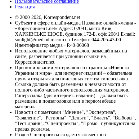
Пользовательское соглашение
Редакция
© 2000-2026, Korrespondent.net
Субъект в сфере онлайн-медиа Название онлайн-медиа -
«КореспонденТ.net» Адрес: 02091, місто Київ,
ХАРКІВСЬКЕ ШОСЕ, будинок 172-Б, офіс 208/1 E-mail:
sunlight@mediadim.com.ua
Телефон: 044-205-43-00
Идентификатор медиа - R40-06068
Использование любых материалов, размещённых на
сайте, разрешается при условии ссылки на
Корреспондент.net.
При копировании материалов со страницы «Новости
Украины и мира», для интернет-изданий – обязательна
прямая открытая для поисковых систем гиперссылка.
Ссылка должна быть размещена в независимости от
полного либо частичного использования материалов.
Гиперссылка (для интернет- изданий) – должна быть
размещена в подзаголовке или в первом абзаце
материала.
Новости с пометками "Мнение", "Экспертиза",
"Заявление", "Регионы", "Деньги", "Власть", "Выборы",
"Тест-драйв", "Спецпроекты", "Промо" публикуются на
правах рекламы.
Раздел Спецпроекты создается совместно с