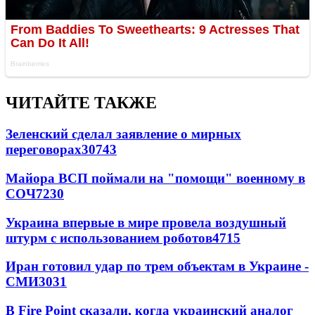
ЧИТАЙТЕ ТАКЖЕ
Зеленский сделал заявление о мирных
переговорах
30743
Майора ВСП поймали на "помощи" военному в
СОЧ
7230
Украина впервые в мире провела воздушный
штурм с использованием роботов
4715
Иран готовил удар по трем объектам в Украине -
СМИ
3031
В Fire Point сказали, когда украинский аналог