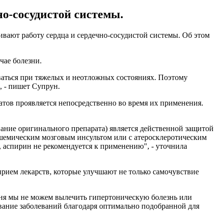
о-сосудистой системы.
вают работу сердца и сердечно-сосудистой системы. Об этом
чае болезни.
ваться при тяжелых и неотложных состояниях. Поэтому
 - пишет Супрун.
атов проявляется непосредственно во время их применения.
звание оригинального препарата) является действенной защитой
ишемическим мозговым инсультом или с атеросклеротическим
, аспирин не рекомендуется к применению", - уточнила
прием лекарств, которые улучшают не только самочувствие
дня мы не можем вылечить гипертоническую болезнь или
вание заболеваний благодаря оптимально подобранной для