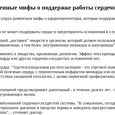
енные мифы о поддержке работы сердечн
упрун развенчала мифы о кардиопротекторах, которые поддержи
 не может поддержать сердце и предотвратить осложнения в слу
рой „доставки“ лекарств в организм, который должен использо
мышечные, а тем более, внутривенные инъекции и капельницы",
именять и лекарства, признанные допингом. Эффект этих препар
карда или других сердечно-сосудистых осложнений нет.
сердца. "Ацетилсалициловая кислота (аспирин - это торговое на
кой болезнью сердца, с перенесенным инфарктом миокарда или 
сутствии указанной патологии, с целью первичной профилактики
леваний предусматривает длительный - в течение долгих лет - 
, угрожающих жизни.
заболеваний сердечно-сосудистой системы. "К сожалению, сего
ериальное давление в пределах нормы и замедлить прогрессиро
ии", - уточняет доктор.