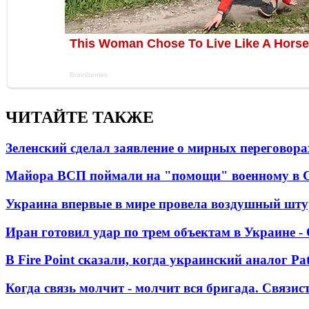
ЧИТАЙТЕ ТАКЖЕ
Зеленский сделал заявление о мирных переговора
Майора ВСП поймали на "помощи" военному в
Украина впервые в мире провела воздушный шту
Иран готовил удар по трем объектам в Украине 
В Fire Point сказали, когда украинский аналог Pa
Когда связь молчит - молчит вся бригада. Связи