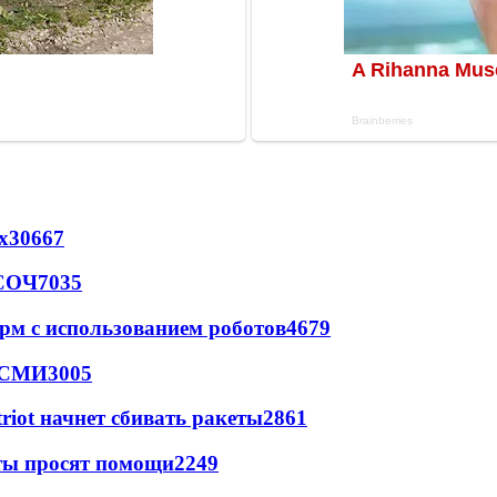
х
30667
 СОЧ
7035
рм с использованием роботов
4679
- СМИ
3005
triot начнет сбивать ракеты
2861
сты просят помощи
2249