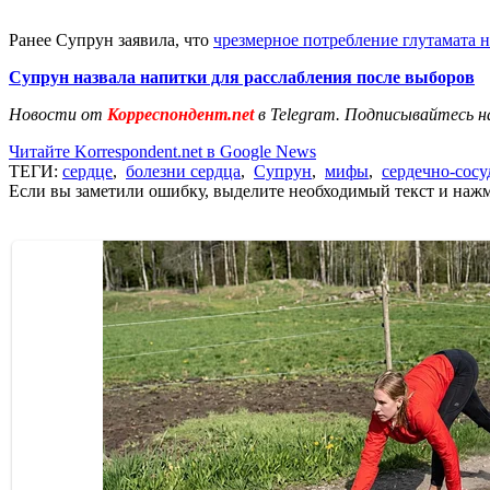
Ранее Супрун заявила, что
чрезмерное потребление глутамата 
Супрун назвала напитки для расслабления после выборов
Новости от
Корреспондент.net
в Telegram. Подписывайтесь н
Читайте Korrespondent.net в Google News
ТЕГИ:
сердце
,
болезни сердца
,
Супрун
,
мифы
,
сердечно-сосу
Если вы заметили ошибку, выделите необходимый текст и нажми