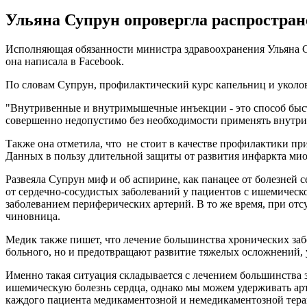
Ульяна Супрун опровергла распростран
Исполняющая обязанности министра здравоохранения Ульяна С
она написала в Facebook.
По словам Супрун, профилактический курс капельниц и уколов
"Внутривенные и внутримышечные инъекции - это способ быст
совершенно недопустимо без необходимости применять внутри
Также она отметила, что не стоит в качестве профилактики пр
Данных в пользу длительной защиты от развития инфаркта мио
Развеяла Супрун миф и об аспирине, как панацее от болезней 
от сердечно-сосудистых заболеваний у пациентов с ишемичес
заболеванием периферических артерий. В то же время, при от
чиновница.
Медик также пишет, что лечение большинства хронических забо
больного, но и предотвращают развитие тяжелых осложнений
Именно такая ситуация складывается с лечением большинства 
ишемическую болезнь сердца, однако мы можем удерживать арт
каждого пациента медикаментозной и немедикаментозной терап