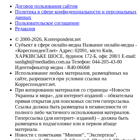
Договор пользования сайтом
Политика в сфере конфиденциальности и персональных
данных
Пользовательское соглашение
Редакция
© 2000-2026, Korrespondent.net
Субъект в сфере онлайн-медиа Название онлайн-медиа -
«КореспонденТ.net» Адрес: 02091, місто Київ,
ХАРКІВСЬКЕ ШОСЕ, будинок 172-Б, офіс 208/1 E-mail:
sunlight@mediadim.com.ua
Телефон: 044-205-43-00
Идентификатор медиа - R40-06068
Использование любых материалов, размещённых на
сайте, разрешается при условии ссылки на
Корреспондент.net.
При копировании материалов со страницы «Новости
Украины и мира», для интернет-изданий – обязательна
прямая открытая для поисковых систем гиперссылка.
Ссылка должна быть размещена в независимости от
полного либо частичного использования материалов.
Гиперссылка (для интернет- изданий) – должна быть
размещена в подзаголовке или в первом абзаце
материала.
Новости с пометками "Мнение", "Экспертиза",