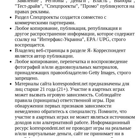
"Заявление", "Регионы", "Деньги", "Власть", "Выборы",
"Тест-драйв", "Спецпроекты", "Промо" публикуются на
правах рекламы.
Раздел Спецпроекты создается совместно с
коммерческими партнерами.
Любое копирование, публикация, републикация и
другое распространение информации, которое содержит
ссылку на "Интерфакс-Украина", EPA / UPG, строго
воспрещается.
Владелец веб-страницы в разделе Я- Корреспондент
является автор публикации.
Любое копирование, перепечатка и воспроизведение
фотографий и/или аудиовизуальных материалов,
принадлежащих правообладателю Getty Images, строго
запрещено.
Материалы сайта korrespondent.net предназначены для
лиц старше 21 года (21+). Участие в азартных играх
может вызвать игровую зависимость. Соблюдайте
правила (принципы) ответственной игры. При
обнаружении первых признаков зависимости
немедленно обратитесь к специалисту. Помните, что
участие в азартных играх не может являться источником
доходов или альтернативой работе. Информационный
ресурс korrespondent.net не проводит игры на реальные
и/или виртуальные деньги, сайт не принимает ни в