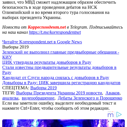
заявил, что МВД сможет надлежащим образом обеспечить
безопасность в ходе проведения дебатов на НСК
Олимпийский и во время второго тура голосования на
выборах президента Украины.
Новости от
Корреспондент.net
в Telegram. Подписывайтесь
на наш канал
https://t.me/korrespondentnet
Читайте Korrespondent.net в Google News
Выборы 2019
Зеленский не выполнил главные предвыборные обещания -
КИУ
ЦИК утвердила результаты довыборов в Раду
Стали известны предварительные результаты довыборов в
Раду
Кандидат от Слуги народа снялась с довыборов в Раду
Довыборы в Раду: ЦИК завершила регистрацию кандидатов
СПЕЦТЕМА:
Выборы 2019
ТЕГИ:
Выборы Президента Украины 2019 новости
,
Аваков
,
анализы
,
видеообращение
,
Дебаты Зеленского и Порошенко
Если вы заметили ошибку, выделите необходимый текст и
нажмите Ctrl+Enter, чтобы сообщить об этом редакции.