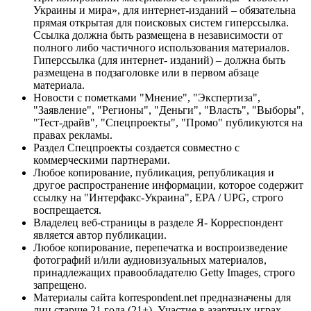
Украины и мира», для интернет-изданий – обязательна
прямая открытая для поисковых систем гиперссылка.
Ссылка должна быть размещена в независимости от
полного либо частичного использования материалов.
Гиперссылка (для интернет- изданий) – должна быть
размещена в подзаголовке или в первом абзаце
материала.
Новости с пометками "Мнение", "Экспертиза",
"Заявление", "Регионы", "Деньги", "Власть", "Выборы",
"Тест-драйв", "Спецпроекты", "Промо" публикуются на
правах рекламы.
Раздел Спецпроекты создается совместно с
коммерческими партнерами.
Любое копирование, публикация, републикация и
другое распространение информации, которое содержит
ссылку на "Интерфакс-Украина", EPA / UPG, строго
воспрещается.
Владелец веб-страницы в разделе Я- Корреспондент
является автор публикации.
Любое копирование, перепечатка и воспроизведение
фотографий и/или аудиовизуальных материалов,
принадлежащих правообладателю Getty Images, строго
запрещено.
Материалы сайта korrespondent.net предназначены для
лиц старше 21 года (21+). Участие в азартных играх