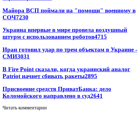
Майора ВСП поймали на "помощи" военному в
СОЧ
7230
Украина впервые в мире провела воздушный
штурм с использованием роботов
4715
Иран готовил удар по трем объектам в Украине -
СМИ
3031
В Fire Point сказали, когда украинский аналог
Patriot начнет сбивать ракеты
2895
Присвоение средств ПриватБанка: дело
Коломойского направлено в суд
2641
Читать комментарии