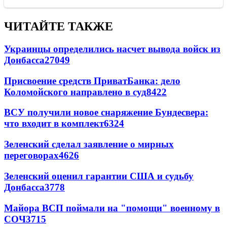
ЧИТАЙТЕ ТАКЖЕ
Украинцы определились насчет вывода войск из
Донбасса
27049
Присвоение средств ПриватБанка: дело
Коломойского направлено в суд
8422
ВСУ получили новое снаряжение Бундесвера:
что входит в комплект
6324
Зеленский сделал заявление о мирных
переговорах
4626
Зеленский оценил гарантии США и судьбу
Донбасса
3778
Майора ВСП поймали на "помощи" военному в
СОЧ
3715