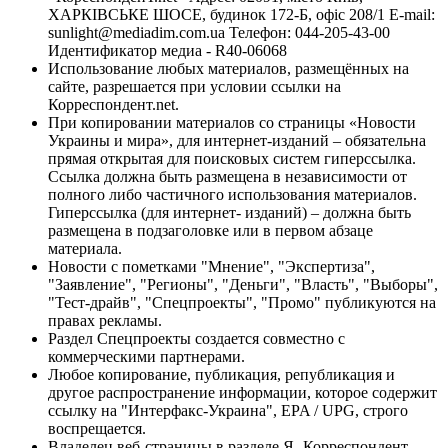
ХАРКІВСЬКЕ ШОСЕ, будинок 172-Б, офіс 208/1 E-mail:
sunlight@mediadim.com.ua
Телефон: 044-205-43-00
Идентификатор медиа - R40-06068
Использование любых материалов, размещённых на
сайте, разрешается при условии ссылки на
Корреспондент.net.
При копировании материалов со страницы «Новости
Украины и мира», для интернет-изданий – обязательна
прямая открытая для поисковых систем гиперссылка.
Ссылка должна быть размещена в независимости от
полного либо частичного использования материалов.
Гиперссылка (для интернет- изданий) – должна быть
размещена в подзаголовке или в первом абзаце
материала.
Новости с пометками "Мнение", "Экспертиза",
"Заявление", "Регионы", "Деньги", "Власть", "Выборы",
"Тест-драйв", "Спецпроекты", "Промо" публикуются на
правах рекламы.
Раздел Спецпроекты создается совместно с
коммерческими партнерами.
Любое копирование, публикация, републикация и
другое распространение информации, которое содержит
ссылку на "Интерфакс-Украина", EPA / UPG, строго
воспрещается.
Владелец веб-страницы в разделе Я- Корреспондент