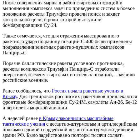
После совершения марша в район стартовых позиций и
выполнения комплекса задач по приведению систем в боевое
положение расчеты Триумфов провели поиск и захват
контрольной цели, в роли которой выступили
бомбардировщики Су-24.
Также отмечается, что для отражения массированного
ракетного удара по району позиций С-400 были применены
подразделения зенитных ракетно-пушечных комплексов
Панцирь-С.
Поразив баллистические ракеты условного противника,
расчеты комплексов Триумф и Панцирь-С отработали
оперативную смену стартовых и огневых позиций, – заявили
российские военные.
Ранее сообщалось, что
Россия начала ракетные учения в
Крыму
. Для тренировок российских ракетчиков привлекаются
фронтовые бомбардировщики Су-24М, самолеты Ан-26, Бе-12
и вертолеты морской авиации.
А неделей ранее
в Крыму закончились масштабные
тактические учения
с десантно-штурмовым и артиллерийским
полками седьмой гвардейской десантно-штурмовой дивизии
армии РФ. Было задействовано полторы тысячи солдат-