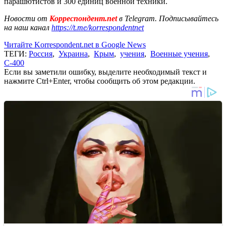
парашютистов и 300 единиц военной техники.
Новости от
Корреспондент.net
в Telegram. Подписывайтесь
на наш канал
https://t.me/korrespondentnet
Читайте Korrespondent.net в Google News
ТЕГИ:
Россия
,
Украина
,
Крым
,
учения
,
Военные учения
,
С-400
Если вы заметили ошибку, выделите необходимый текст и
нажмите Ctrl+Enter, чтобы сообщить об этом редакции.