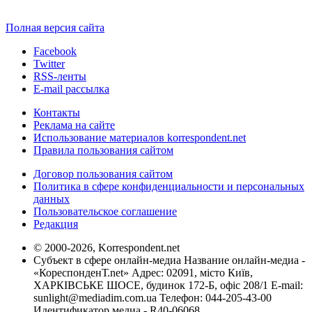
Полная версия сайта
Facebook
Twitter
RSS-ленты
E-mail рассылка
Контакты
Реклама на сайте
Использование материалов korrespondent.net
Правила пользования сайтом
Договор пользования сайтом
Политика в сфере конфиденциальности и персональных
данных
Пользовательское соглашение
Редакция
© 2000-2026, Korrespondent.net
Субъект в сфере онлайн-медиа Название онлайн-медиа -
«КореспонденТ.net» Адрес: 02091, місто Київ,
ХАРКІВСЬКЕ ШОСЕ, будинок 172-Б, офіс 208/1 E-mail:
sunlight@mediadim.com.ua
Телефон: 044-205-43-00
Идентификатор медиа - R40-06068