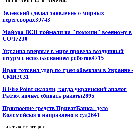
Зеленский сделал заявление о мирных
переговорах
30743
Майора ВСП поймали на "помощи" военному в
СОЧ
7230
Украина впервые в мире провела воздушный
штурм с использованием роботов
4715
Иран готовил удар по трем объектам в Украине -
СМИ
3031
В Fire Point сказали, когда украинский аналог
Patriot начнет сбивать ракеты
2895
Присвоение средств ПриватБанка: дело
Коломойского направлено в суд
2641
Читать комментарии