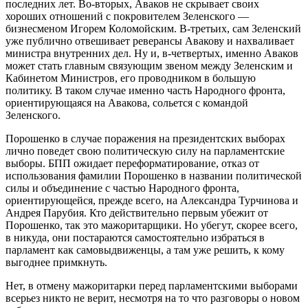
последних лет. Во-вторых, Аваков не скрывает своих
хороших отношений с покровителем Зеленского —
бизнесменом Игорем Коломойским. В-третьих, сам Зеленский
уже публично отвешивает реверансы Авакову и нахваливает
министра внутренних дел. Ну и, в-четвертых, именно Аваков
может стать главным связующим звеном между Зеленским и
Кабинетом Министров, его проводником в большую
политику. В таком случае именно часть Народного фронта,
ориентирующаяся на Авакова, сольется с командой
Зеленского.
Порошенко в случае поражения на президентских выборах
лично поведет свою политическую силу на парламентские
выборы. БПП ожидает переформатирование, отказ от
использования фамилии Порошенко в названии политической
силы и объединение с частью Народного фронта,
ориентирующейся, прежде всего, на Александра Турчинова и
Андрея Парубия. Кто действительно первым убежит от
Порошенко, так это мажоритарщики. Но убегут, скорее всего,
в никуда, они постараются самостоятельно избраться в
парламент как самовыдвиженцы, а там уже решить, к кому
выгоднее примкнуть.
Нет, в отмену мажоритарки перед парламентскими выборами
всерьез никто не верит, несмотря на то что разговоры о новом