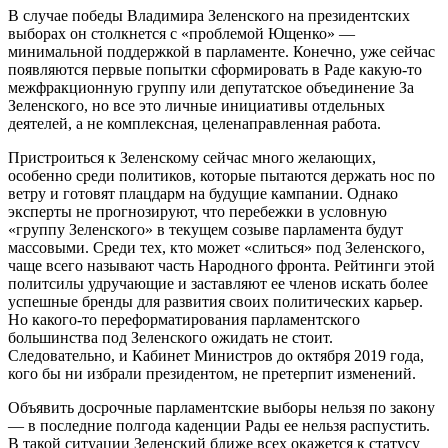
В случае победы Владимира Зеленского на президентских
выборах он столкнется с «проблемой Ющенко» —
минимальной поддержкой в парламенте. Конечно, уже сейчас
появляются первые попытки сформировать в Раде какую-то
межфракционную группу или депутатское объединение За
Зеленского, но все это личные инициативы отдельных
деятелей, а не комплексная, целенаправленная работа.
Пристроиться к Зеленскому сейчас много желающих,
особенно среди политиков, которые пытаются держать нос по
ветру и готовят плацдарм на будущие кампании. Однако
эксперты не прогнозируют, что перебежки в условную
«группу Зеленского» в текущем созыве парламента будут
массовыми. Среди тех, кто может «слиться» под Зеленского,
чаще всего называют часть Народного фронта. Рейтинги этой
политсилы удручающие и заставляют ее членов искать более
успешные бренды для развития своих политических карьер.
Но какого-то переформатирования парламентского
большинства под Зеленского ожидать не стоит.
Следовательно, и Кабинет Министров до октября 2019 года,
кого бы ни избрали президентом, не претерпит изменений.
Объявить досрочные парламентские выборы нельзя по закону
— в последние полгода каденции Рады ее нельзя распустить.
В такой ситуации Зеленский ближе всех окажется к статусу