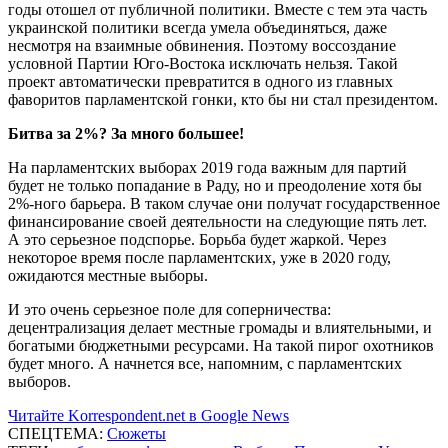
годы отошел от публичной политики. Вместе с тем эта часть
украинской политики всегда умела объединяться, даже
несмотря на взаимные обвинения. Поэтому воссоздание
условной Партии Юго-Востока исключать нельзя. Такой
проект автоматически превратится в одного из главных
фаворитов парламентской гонки, кто бы ни стал президентом.
Битва за 2%? За много большее!
На парламентских выборах 2019 года важным для партий
будет не только попадание в Раду, но и преодоление хотя бы
2%-ного барьера. В таком случае они получат государственное
финансирование своей деятельности на следующие пять лет.
А это серьезное подспорье. Борьба будет жаркой. Через
некоторое время после парламентских, уже в 2020 году,
ожидаются местные выборы.
И это очень серьезное поле для соперничества:
децентрализация делает местные громады и влиятельными, и
богатыми бюджетными ресурсами. На такой пирог охотников
будет много. А начнется все, напомним, с парламентских
выборов.
Читайте Korrespondent.net в Google News
СПЕЦТЕМА:
Сюжеты