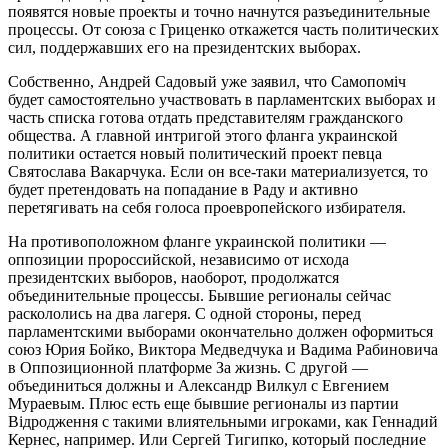
появятся новые проекты и точно начнутся разъединительные
процессы. От союза с Гриценко откажется часть политических
сил, поддержавших его на президентских выборах.
Собственно, Андрей Садовый уже заявил, что Самопоміч
будет самостоятельно участвовать в парламентских выборах и
часть списка готова отдать представителям гражданского
общества. А главной интригой этого фланга украинской
политики остается новый политический проект певца
Святослава Вакарчука. Если он все-таки материализуется, то
будет претендовать на попадание в Раду и активно
перетягивать на себя голоса проевропейского избирателя.
На противоположном фланге украинской политики —
оппозиции пророссийской, независимо от исхода
президентских выборов, наоборот, продолжатся
объединительные процессы. Бывшие регионалы сейчас
раскололись на два лагеря. С одной стороны, перед
парламентскими выборами окончательно должен оформиться
союз Юрия Бойко, Виктора Медведчука и Вадима Рабиновича
в Оппозиционной платформе За жизнь. С другой —
объединиться должны и Александр Вилкул с Евгением
Мураевым. Плюс есть еще бывшие регионалы из партии
Відродження с такими влиятельными игроками, как Геннадий
Кернес, например. Или Сергей Тигипко, который последние