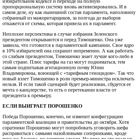
избирательном кодексе и переходе на полную
пропорциональную систему вновь активизировались. И в
самом деле, ну как нынешний состав парламента, наполовину
собранный из мажоритарщиков, за полгода до выборов
откажется от схемы, которая привела их в парламент.
Неплохие перспективы в случае избрания Зеленского
президентом открываются и перед Тимошенко. Она уже
заявила, что готовится к парламентской кампании. Свое ядро
в 10% избирателей она сохранит непременно. А как работать
со слабым президентом, Тимошенко знает лучше кого-либо в
этой стране. Плюс тарифы на газ могут подниматься, тем
самым подпитывая агитационную почву Юлии
Владимировны, воюющей с «тарифным геноцидом». Так что
новый взлет Тимошенко в роли премьер-министра исключать
нельзя. И если такой сценарий будет реализован, сбудется ее
мечта о канцлерстве, то есть о перетекании власти от
президента к премьеру.
ЕСЛИ ВЫИГРАЕТ ПОРОШЕНКО
Победа Порошенко, конечно, не изменит конфигурацию
парламентской коалиции и правительства до октября. Хотя
соратники Порошенко могут попробовать уговорить шефа
расправиться с самыми назойливыми соперниками, вроде
того же Авакова, по горячим следам. Но вряд ли это реально