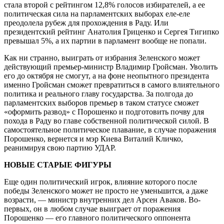
стала второй с рейтингом 12,8% голосов избирателей, а ее
политическая сила на парламентских выборах еле-еле
преодолела рубеж для прохождения в Раду. Или
президентский рейтинг Анатолия Гриценко и Сергея Тигипко
превышал 5%, а их партии в парламент вообще не попали.
Как ни странно, выиграть от избрания Зеленского может
действующий премьер-министр Владимир Гройсман. Уволить
его до октября не смогут, а на фоне неопытного президента
именно Гройсман сможет превратиться в самого влиятельного
политика и реального главу государства. За полгода до
парламентских выборов премьер в таком статусе сможет
«оформить развод» с Порошенко и подготовить почву для
похода в Раду во главе собственной политической силой. В
самостоятельное политическое плавание, в случае поражения
Порошенко, вернется и мэр Киева Виталий Кличко,
реанимируя свою партию УДАР.
НОВЫЕ СТАРЫЕ ФИГУРЫ
Еще один политический игрок, влияние которого после
победы Зеленского может не просто не уменьшится, а даже
возрасти, — министр внутренних дел Арсен Аваков. Во-
первых, он в любом случае выиграет от поражения
Порошенко — его главного политического оппонента