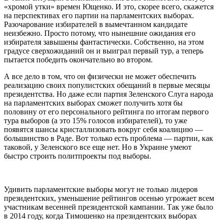
«хромой утки» времен Ющенко. И это, скорее всего, скажется
на перспективах его партии на парламентских выборах.
Разочарование избирателей в вымечтанном кандидате
неизбежно. Просто потому, что нынешние ожидания его
избирателя завышены фантастически. Собственно, на этом
градусе сверхожиданий он и выиграл первый тур, а теперь
пытается победить окончательно во втором.
А все дело в том, что он физически не может обеспечить
реализацию своих популистских обещаний в первые месяцы
президентства. Но даже если партия Зеленского Слуга народа
на парламентских выборах сможет получить хотя бы
половину от его персонального рейтинга по итогам первого
тура выборов (а это 15% голосов избирателей), то уже
появятся шансы кристаллизовать вокруг себя коалицию —
большинство в Раде. Вот только есть проблема — партии, как
таковой, у Зеленского все еще нет. Но в Украине умеют
быстро строить политпроекты под выборы.
Удивить парламентские выборы могут не только лидеров
президентских, уменьшение рейтингов осенью угрожает всем
участникам весенней президентской кампании. Так уже было
в 2014 году, когда Тимошенко на президентских выборах