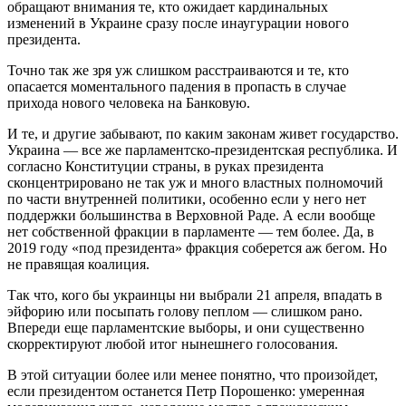
обращают внимания те, кто ожидает кардинальных
изменений в Украине сразу после инаугурации нового
президента.
Точно так же зря уж слишком расстраиваются и те, кто
опасается моментального падения в пропасть в случае
прихода нового человека на Банковую.
И те, и другие забывают, по каким законам живет государство.
Украина — все же парламентско-президентская республика. И
согласно Конституции страны, в руках президента
сконцентрировано не так уж и много властных полномочий
по части внутренней политики, особенно если у него нет
поддержки большинства в Верховной Раде. А если вообще
нет собственной фракции в парламенте — тем более. Да, в
2019 году «под президента» фракция соберется аж бегом. Но
не правящая коалиция.
Так что, кого бы украинцы ни выбрали 21 апреля, впадать в
эйфорию или посыпать голову пеплом — слишком рано.
Впереди еще парламентские выборы, и они существенно
скорректируют любой итог нынешнего голосования.
В этой ситуации более или менее понятно, что произойдет,
если президентом останется Петр Порошенко: умеренная