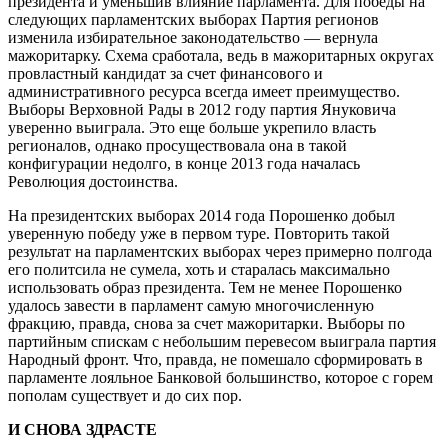
президента и уменьшив влияние парламента. Для победы на
следующих парламентских выборах Партия регионов
изменила избирательное законодательство — вернула
мажоритарку. Схема сработала, ведь в мажоритарных округах
провластный кандидат за счет финансового и
административного ресурса всегда имеет преимущество.
Выборы Верховной Рады в 2012 году партия Януковича
уверенно выиграла. Это еще больше укрепило власть
регионалов, однако просуществовала она в такой
конфигурации недолго, в конце 2013 года началась
Революция достоинства.
На президентских выборах 2014 года Порошенко добыл
уверенную победу уже в первом туре. Повторить такой
результат на парламентских выборах через примерно полгода
его политсила не сумела, хоть и старалась максимально
использовать образ президента. Тем не менее Порошенко
удалось завести в парламент самую многочисленную
фракцию, правда, снова за счет мажоритарки. Выборы по
партийным спискам с небольшим перевесом выиграла партия
Народный фронт. Что, правда, не помешало сформировать в
парламенте лояльное Банковой большинство, которое с горем
пополам существует и до сих пор.
И СНОВА ЗДРАСТЕ