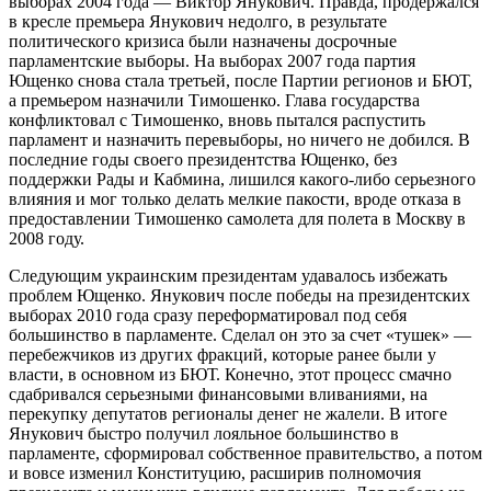
выборах 2004 года — Виктор Янукович. Правда, продержался
в кресле премьера Янукович недолго, в результате
политического кризиса были назначены досрочные
парламентские выборы. На выборах 2007 года партия
Ющенко снова стала третьей, после Партии регионов и БЮТ,
а премьером назначили Тимошенко. Глава государства
конфликтовал с Тимошенко, вновь пытался распустить
парламент и назначить перевыборы, но ничего не добился. В
последние годы своего президентства Ющенко, без
поддержки Рады и Кабмина, лишился какого-либо серьезного
влияния и мог только делать мелкие пакости, вроде отказа в
предоставлении Тимошенко самолета для полета в Москву в
2008 году.
Следующим украинским президентам удавалось избежать
проблем Ющенко. Янукович после победы на президентских
выборах 2010 года сразу переформатировал под себя
большинство в парламенте. Сделал он это за счет «тушек» —
перебежчиков из других фракций, которые ранее были у
власти, в основном из БЮТ. Конечно, этот процесс смачно
сдабривался серьезными финансовыми вливаниями, на
перекупку депутатов регионалы денег не жалели. В итоге
Янукович быстро получил лояльное большинство в
парламенте, сформировал собственное правительство, а потом
и вовсе изменил Конституцию, расширив полномочия