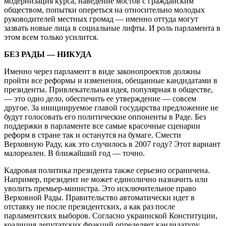
модернизация курса, наведение мостов с гражданским
обществом, попытки опереться на относительно молодых
руководителей местных громад — именно оттуда могут
зазвать новые лица в социальные лифты. И роль парламента в
этом всем только усилится.
БЕЗ РАДЫ — НИКУДА
Именно через парламент в виде законопроектов должны
пройти все реформы и изменения, обещанные кандидатами в
президенты. Привлекательная идея, популярная в обществе,
— это одно дело, обеспечить ее утверждение — совсем
другое. За инициируемое главой государства предложение не
будут голосовать его политические оппоненты в Раде. Без
поддержки в парламенте все самые красочные сценарии
реформ в стране так и останутся на бумаге. Смести
Верховную Раду, как это случилось в 2007 году? Этот вариант
малореален. В ближайший год — точно.
Кадровая политика президента также серьезно ограничена.
Например, президент не может единолично назначить или
уволить премьер-министра. Это исключительное право
Верховной Рады. Правительство автоматически идет в
отставку не после президентских, а как раз после
парламентских выборов. Согласно украинской Конституции,
коалиция депутатских фракций определяет кандидатуру