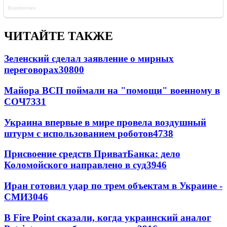
ЧИТАЙТЕ ТАКЖЕ
Зеленский сделал заявление о мирных
переговорах
30800
Майора ВСП поймали на "помощи" военному в
СОЧ
7331
Украина впервые в мире провела воздушный
штурм с использованием роботов
4738
Присвоение средств ПриватБанка: дело
Коломойского направлено в суд
3946
Иран готовил удар по трем объектам в Украине -
СМИ
3046
В Fire Point сказали, когда украинский аналог