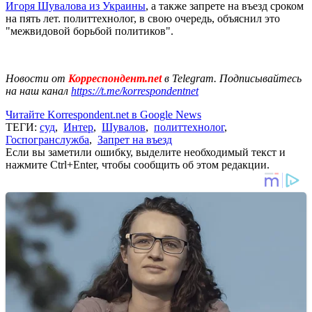
Игоря Шувалова из Украины
, а также запрете на въезд сроком
на пять лет. политтехнолог, в свою очередь, объяснил это
"межвидовой борьбой политиков".
Новости от
Корреспондент.net
в Telegram. Подписывайтесь
на наш канал
https://t.me/korrespondentnet
Читайте Korrespondent.net в Google News
ТЕГИ:
суд
,
Интер
,
Шувалов
,
политтехнолог
,
Госпогранслужба
,
Запрет на въезд
Если вы заметили ошибку, выделите необходимый текст и
нажмите Ctrl+Enter, чтобы сообщить об этом редакции.